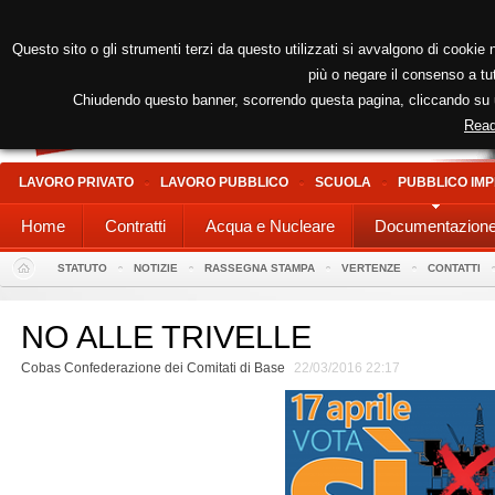
Questo sito o gli strumenti terzi da questo utilizzati si avvalgono di cookie n
più o negare il consenso a tut
Chiudendo questo banner, scorrendo questa pagina, cliccando su un
Read
LAVORO PRIVATO
LAVORO PUBBLICO
SCUOLA
PUBBLICO IMP
Home
Contratti
Acqua e Nucleare
Documentazion
STATUTO
NOTIZIE
RASSEGNA STAMPA
VERTENZE
CONTATTI
NO ALLE TRIVELLE
Cobas Confederazione dei Comitati di Base
22/03/2016 22:17