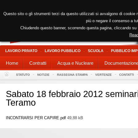
Questo sito o gli strumenti terzi da questo utilizzati si avvalgono di cookie n
più o negare il consenso a tut
Chiudendo questo banner, scorrendo questa pagina, cliccando su un
Read
LAVORO PRIVATO
LAVORO PUBBLICO
SCUOLA
PUBBLICO IMP
Home
Contratti
Acqua e Nucleare
Documentazion
STATUTO
NOTIZIE
RASSEGNA STAMPA
VERTENZE
CONTATTI
Sabato 18 febbraio 2012 seminar
Teramo
INCONTRARSI PER CAPIRE.pdf
49,88 kB