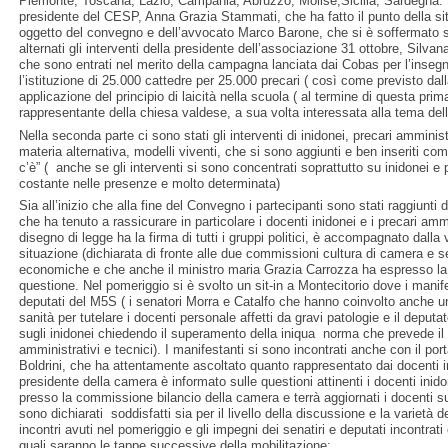
Piemonte, Toscana, Lazio, Campania, Abruzzo, Molise,Sicilia, Sardegna. Nel
presidente del CESP, Anna Grazia Stammati, che ha fatto il punto della si
oggetto del convegno e dell’avvocato Marco Barone, che si è soffermato sug
alternati gli interventi della presidente dell’associazione 31 ottobre, Silv
che sono entrati nel merito della campagna lanciata dai Cobas per l’inseg
l’istituzione di 25.000 cattedre per 25.000 precari ( così come previsto d
applicazione del principio di laicità nella scuola ( al termine di questa pri
rappresentante della chiesa valdese, a sua volta interessata alla tema della
Nella seconda parte ci sono stati gli interventi di inidonei, precari amminis
materia alternativa, modelli viventi, che si sono aggiunti e ben inseriti 
c’è” ( anche se gli interventi si sono concentrati soprattutto su inidonei 
costante nelle presenze e molto determinata)
Sia all’inizio che alla fine del Convegno i partecipanti sono stati raggiunti
che ha tenuto a rassicurare in particolare i docenti inidonei e i precari am
disegno di legge ha la firma di tutti i gruppi politici, è accompagnato dalla 
situazione (dichiarata di fronte alle due commissioni cultura di camera e s
economiche e che anche il ministro maria Grazia Carrozza ha espresso la v
questione. Nel pomeriggio si è svolto un sit-in a Montecitorio dove i manife
deputati del M5S ( i senatori Morra e Catalfo che hanno coinvolto anche 
sanità per tutelare i docenti personale affetti da gravi patologie e il depu
sugli inidonei chiedendo il superamento della iniqua norma che prevede il t
amministrativi e tecnici). I manifestanti si sono incontrati anche con il po
Boldrini, che ha attentamente ascoltato quanto rappresentato dai docenti in
presidente della camera è informato sulle questioni attinenti i docenti inid
presso la commissione bilancio della camera e terrà aggiornati i docenti sug
sono dichiarati soddisfatti sia per il livello della discussione e la varietà d
incontri avuti nel pomeriggio e gli impegni dei senatiri e deputati incontr
quali saranno le tappe successive della mobilitazione: