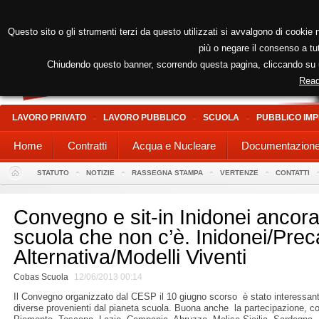
Questo sito o gli strumenti terzi da questo utilizzati si avvalgono di cookie n
più o negare il consenso a tut
Chiudendo questo banner, scorrendo questa pagina, cliccando su un
Read
LAVORO PRIVATO
LAVORO PUBBLICO
SCUOLA
PUBBLICO IMP
Home
Contratti
Acqua e Nucleare
Documentazion
STATUTO
NOTIZIE
RASSEGNA STAMPA
VERTENZE
CONTATTI
Convegno e sit-in Inidonei ancora
scuola che non c’è. Inidonei/Preca
Alternativa/Modelli Viventi
Cobas Scuola
12/06/2013 00:14
Il Convegno organizzato dal CESP il 10 giugno scorso è stato interessante,
diverse provenienti dal pianeta scuola. Buona anche la partecipazione, co