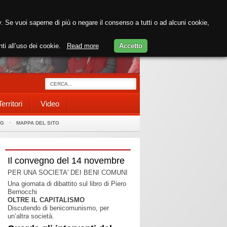
cy. Se vuoi saperne di più o negare il consenso a tutti o ad alcuni cookie,
nti all’uso dei cookie.
Read more
Accetto
Territori
Video
AG
MAPPA DEL SITO
Il convegno del 14 novembre
PER UNA SOCIETA' DEI BENI COMUNI
Una giornata di dibattito sul libro di Piero
Bernocchi
OLTRE IL CAPITALISMO
Discutendo di benicomunismo, per
un’altra società.