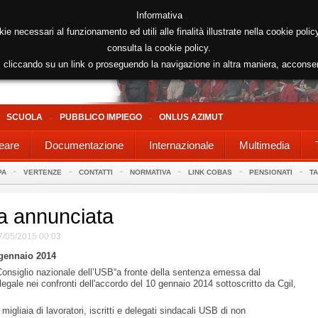
Informativa
kie necessari al funzionamento ed utili alle finalità illustrate nella cookie poli
consulta la cookie policy.
cliccando su un link o proseguendo la navigazione in altra maniera, acconse
SCUOLA
PUBBLICO IMPIEGO
ONLUS AZIMUT
eare
Documentazione
Internazionale
Multimedia
PA
VERTENZE
CONTATTI
NORMATIVA
LINK COBAS
PENSIONATI
T
a annunciata
7/05/2015 00:03
 gennaio 2014
onsiglio nazionale dell’USB“a fronte della sentenza emessa dal
legale nei confronti dell'accordo del 10 gennaio 2014 sottoscritto da Cgil,
migliaia di lavoratori, iscritti e delegati sindacali USB di non