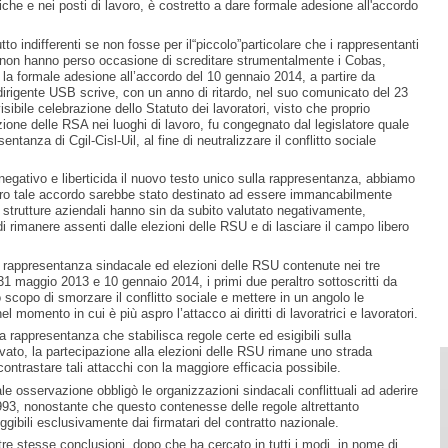
iche e nei posti di lavoro, è costretto a dare formale adesione all'accordo
tto indifferenti se non fosse per il“piccolo”particolare che i rappresentanti
ati non hanno perso occasione di screditare strumentalmente i Cobas,
la formale adesione all’accordo del 10 gennaio 2014, a partire da
 dirigente USB scrive, con un anno di ritardo, nel suo comunicato del 23
bile celebrazione dello Statuto dei lavoratori, visto che proprio
uzione delle RSA nei luoghi di lavoro, fu congegnato dal legislatore quale
tanza di Cgil-Cisl-Uil, al fine di neutralizzare il conflitto sociale
negativo e liberticida il nuovo testo unico sulla rappresentanza, abbiamo
ntro tale accordo sarebbe stato destinato ad essere immancabilmente
re strutture aziendali hanno sin da subito valutato negativamente,
di rimanere assenti dalle elezioni delle RSU e di lasciare il campo libero
, rappresentanza sindacale ed elezioni delle RSU contenute nei tre
31 maggio 2013 e 10 gennaio 2014, i primi due peraltro sottoscritti da
scopo di smorzare il conflitto sociale e mettere in un angolo le
el momento in cui è più aspro l’attacco ai diritti di lavoratrici e lavoratori.
 rappresentanza che stabilisca regole certe ed esigibili sulla
ivato, la partecipazione alla elezioni delle RSU rimane uno strada
contrastare tali attacchi con la maggiore efficacia possibile.
e osservazione obbligò le organizzazioni sindacali conflittuali ad aderire
993, nonostante che questo contenesse delle regole altrettanto
eleggibili esclusivamente dai firmatari del contratto nazionale.
re stesse conclusioni, dopo che ha cercato in tutti i modi, in nome di