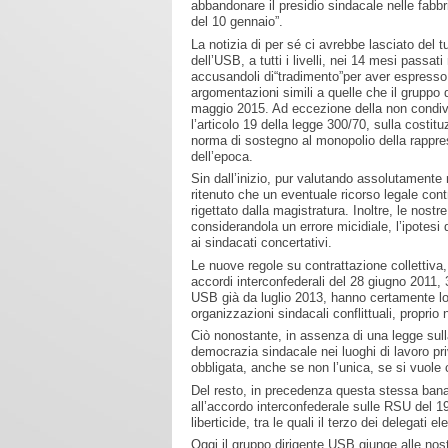
abbandonare il presidio sindacale nelle fabbr
del 10 gennaio”.
La notizia di per sé ci avrebbe lasciato del tu
dell’USB, a tutti i livelli, nei 14 mesi pass
accusandoli di“tradimento”per aver espresso 
argomentazioni simili a quelle che il gruppo
maggio 2015. Ad eccezione della non condivisi
l’articolo 19 della legge 300/70, sulla costit
norma di sostegno al monopolio della rappresen
dell’epoca.
Sin dall’inizio, pur valutando assolutamente 
ritenuto che un eventuale ricorso legale co
rigettato dalla magistratura. Inoltre, le nost
considerandola un errore micidiale, l’ipotesi 
ai sindacati concertativi.
Le nuove regole su contrattazione collettiva
accordi interconfederali del 28 giugno 2011, 
USB già da luglio 2013, hanno certamente lo 
organizzazioni sindacali conflittuali, proprio n
Ciò nonostante, in assenza di una legge sulla
democrazia sindacale nei luoghi di lavoro pr
obbligata, anche se non l’unica, se si vuole 
Del resto, in precedenza questa stessa banal
all’accordo interconfederale sulle RSU del 1
liberticide, tra le quali il terzo dei delegati 
Oggi il gruppo dirigente USB giunge alle nost