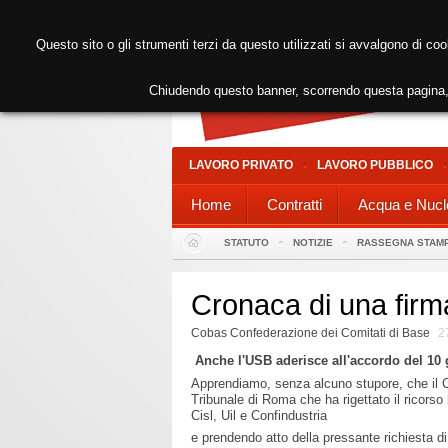
Questo sito o gli strumenti terzi da questo utilizzati si avvalgono di coo
Chiudendo questo banner, scorrendo questa pagina, 
LAVORO PRIVATO
LAVORO PUBBLICO
Home
Contratti
Acqua e Nucl
STATUTO
NOTIZIE
RASSEGNA STAM
Cronaca di una firm
Cobas Confederazione dei Comitati di Base
2
Anche l'USB aderisce all'accordo del 10
Apprendiamo, senza alcuno stupore, che il C
Tribunale di Roma che ha rigettato il ricorso 
Cisl, Uil e Confindustria
e prendendo atto della pressante richiesta di 