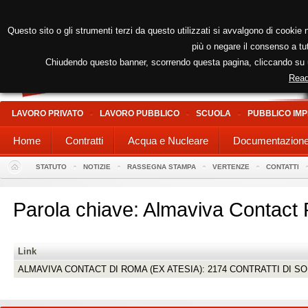
Questo sito o gli strumenti terzi da questo utilizzati si avvalgono di cookie n
più o negare il consenso a tut
Chiudendo questo banner, scorrendo questa pagina, cliccando su un
Read
LAVORO PRIVATO
LAVORO PUBBLICO
SCUOLA
PUBBLICO IMP
Home
Contratti
Acqua e Nucleare
Documentazion
STATUTO
NOTIZIE
RASSEGNA STAMPA
VERTENZE
CONTATTI
Parola chiave: Almaviva Contac
Link
ALMAVIVA CONTACT DI ROMA (EX ATESIA): 2174 CONTRATTI DI 