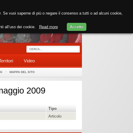
cy. Se vuoi saperne di più o negare il consenso a tutti o ad alcuni cookie,
nti all’uso dei cookie.
Read more
Accetto
Territori
Video
AG
MAPPA DEL SITO
 maggio 2009
Tipo
Articolo