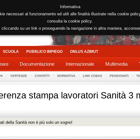
Informativa
kie necessari al funzionamento ed utili alle finalità illustrate nella cookie poli
consulta la cookie policy.
cliccando su un link o proseguendo la navigazione in altra maniera, acconse
SCUOLA
PUBBLICO IMPIEGO
ONLUS AZIMUT
eare
Documentazione
Internazionale
Multimedia
PA
VERTENZE
CONTATTI
NORMATIVA
LINK COBAS
PENSIONATI
T
erenza stampa lavoratori Sanità 3
zati della Sanità non è più solo un sogno!