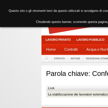
Questo sito o gli strumenti terzi da questo utilizzati si avvalgono di coo
Chiudendo questo banner, scorrendo questa pagina, 
LAVORO PRIVATO
LAVORO PUBBLICO
Home
Contratti
Acqua e Nucl
STATUTO
NOTIZIE
RASSEGNA STAM
Parola chiave: Conf
Link
La stabilizzazione dei lavoratori esternaliz