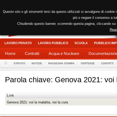
Questo sito o gli strumenti terzi da questo utilizzati si avvalgono di cookie n
più o negare il consenso a tut
Chiudendo questo banner, scorrendo questa pagina, cliccando su un
Read
LAVORO PRIVATO
LAVORO PUBBLICO
SCUOLA
PUBBLICO IMP
Home
Contratti
Acqua e Nucleare
Documentazion
STATUTO
NOTIZIE
RASSEGNA STAMPA
VERTENZE
CONTATTI
Parola chiave: Genova 2021: voi l
Link
Genova 2021: voi la malattia, noi la cura