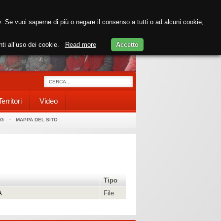
cy. Se vuoi saperne di più o negare il consenso a tutti o ad alcuni cookie,
nti all’uso dei cookie.
Read more
Accetto
Territori
Video
AG
MAPPA DEL SITO
Tipo
A
File