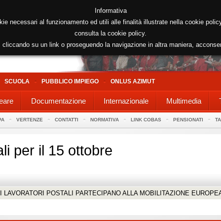
Informativa
kie necessari al funzionamento ed utili alle finalità illustrate nella cookie poli
consulta la cookie policy.
cliccando su un link o proseguendo la navigazione in altra maniera, acconse
SCUOLA
PUBBLICO IMPIEGO
ONLUS AZIMUT
eare
Documentazione
Internazionale
Multimedia
PA
VERTENZE
CONTATTI
NORMATIVA
LINK COBAS
PENSIONATI
T
i per il 15 ottobre
 E I LAVORATORI POSTALI PARTECIPANO ALLA MOBILITAZIONE EUROPE