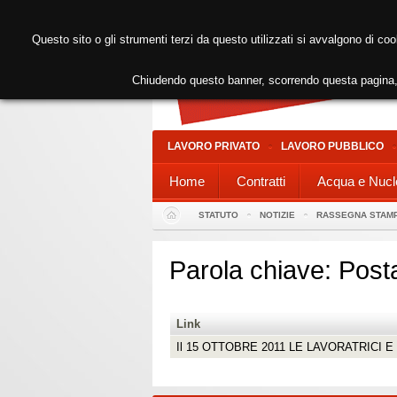
Questo sito o gli strumenti terzi da questo utilizzati si avvalgono di coo
Chiudendo questo banner, scorrendo questa pagina, 
LAVORO PRIVATO
LAVORO PUBBLICO
Home
Contratti
Acqua e Nucl
STATUTO
NOTIZIE
RASSEGNA STAM
Parola chiave: Postal
Link
Il 15 OTTOBRE 2011 LE LAVORATRICI