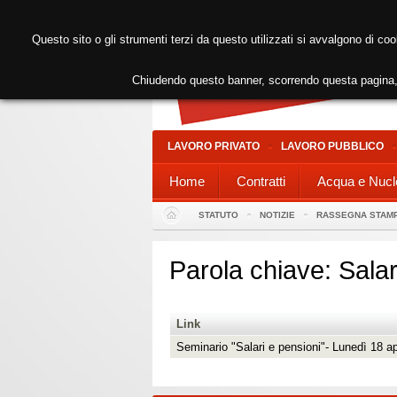
Questo sito o gli strumenti terzi da questo utilizzati si avvalgono di coo
Chiudendo questo banner, scorrendo questa pagina, 
LAVORO PRIVATO
LAVORO PUBBLICO
Home
Contratti
Acqua e Nucl
STATUTO
NOTIZIE
RASSEGNA STAM
Parola chiave: Salar
Link
Seminario "Salari e pensioni"- Lunedì 18 a