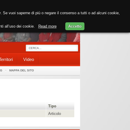
cy. Se vuoi saperne di più o negare il consenso a tutti o ad alcuni cookie,
nti all’uso dei cookie.
Read more
Accetto
Territori
Video
AG
MAPPA DEL SITO
Tipo
Articolo