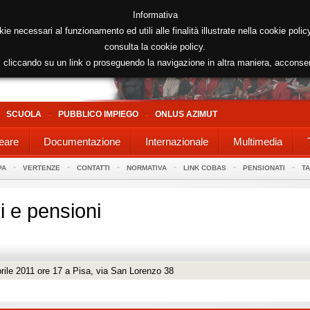
Informativa
kie necessari al funzionamento ed utili alle finalità illustrate nella cookie poli
consulta la cookie policy.
cliccando su un link o proseguendo la navigazione in altra maniera, acconse
SCUOLA
PUBBLICO IMPIEGO
ONLUS AZIMUT
eare
Documentazione
Internazionale
Multimedia
PA
VERTENZE
CONTATTI
NORMATIVA
LINK COBAS
PENSIONATI
T
i e pensioni
prile 2011 ore 17 a Pisa, via San Lorenzo 38