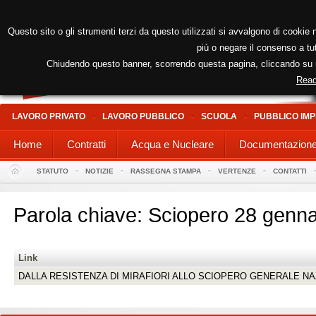
Questo sito o gli strumenti terzi da questo utilizzati si avvalgono di cookie n
più o negare il consenso a tut
Chiudendo questo banner, scorrendo questa pagina, cliccando su un
Read
LAVORO PRIVATO
LAVORO PUBBLICO
SCUOLA
PUBBLICO IMP
Home
Contratti
Acqua e Nucleare
Documentazion
STATUTO
NOTIZIE
RASSEGNA STAMPA
VERTENZE
CONTATTI
Parola chiave: Sciopero 28 genn
Link
DALLA RESISTENZA DI MIRAFIORI ALLO SCIOPERO GENERALE NAZION