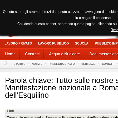
Questo sito o gli strumenti terzi da questo utilizzati si avvalgono di cookie n
più o negare il consenso a tut
Chiudendo questo banner, scorrendo questa pagina, cliccando su un
Read
LAVORO PRIVATO
LAVORO PUBBLICO
SCUOLA
PUBBLICO IMP
Home
Contratti
Acqua e Nucleare
Documentazion
STATUTO
NOTIZIE
RASSEGNA STAMPA
VERTENZE
CONTATTI
Parola chiave: Tutto sulle nostre 
Manifestazione nazionale a Roma
dell'Esquilino
Link
Tutto sulle nostre spalle. Sempre sulla nostra pelle. Manifestazione naz