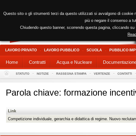
Questo sito o gli strumenti terzi da questo utilizzati si avvalgono di cookie n
più o negare il consenso a tut
Chiudendo questo banner, scorrendo questa pagina, cliccando su un
Read
LAVORO PRIVATO
LAVORO PUBBLICO
SCUOLA
PUBBLICO IMP
Home
Contratti
Acqua e Nucleare
Documentazion
STATUTO
NOTIZIE
RASSEGNA STAMPA
VERTENZE
CONTATTI
Parola chiave: formazione incenti
Link
Competizione individuale, gerarchia e didattica di regime. Nuovo recluta