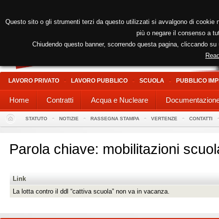
Questo sito o gli strumenti terzi da questo utilizzati si avvalgono di cookie n
più o negare il consenso a tut
Chiudendo questo banner, scorrendo questa pagina, cliccando su un
Read
LAVORO PRIVATO
LAVORO PUBBLICO
SCUOLA
PUBBLICO IMP
Home
Contratti
Acqua e Nucleare
Documentazion
STATUTO
NOTIZIE
RASSEGNA STAMPA
VERTENZE
CONTATTI
Parola chiave: mobilitazioni scuol
Link
La lotta contro il ddl “cattiva scuola” non va in vacanza.