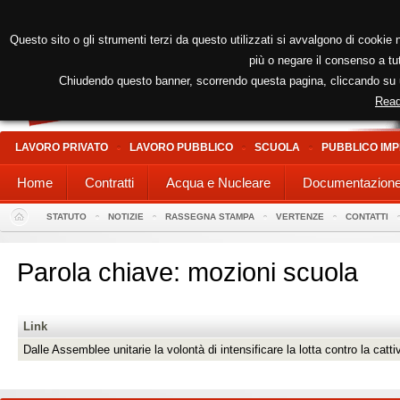
Questo sito o gli strumenti terzi da questo utilizzati si avvalgono di cookie n
più o negare il consenso a tut
Chiudendo questo banner, scorrendo questa pagina, cliccando su un
Read
LAVORO PRIVATO
LAVORO PUBBLICO
SCUOLA
PUBBLICO IMP
Home
Contratti
Acqua e Nucleare
Documentazion
STATUTO
NOTIZIE
RASSEGNA STAMPA
VERTENZE
CONTATTI
Parola chiave: mozioni scuola
Link
Dalle Assemblee unitarie la volontà di intensificare la lotta contro la catt