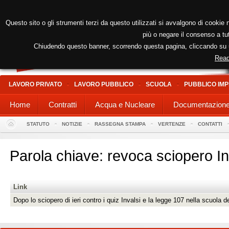
Questo sito o gli strumenti terzi da questo utilizzati si avvalgono di cookie n
più o negare il consenso a tut
Chiudendo questo banner, scorrendo questa pagina, cliccando su un
Read
LAVORO PRIVATO
LAVORO PUBBLICO
SCUOLA
PUBBLICO IMP
Home
Contratti
Acqua e Nucleare
Documentazion
STATUTO
NOTIZIE
RASSEGNA STAMPA
VERTENZE
CONTATTI
Parola chiave: revoca sciopero In
Link
Dopo lo sciopero di ieri contro i quiz Invalsi e la legge 107 nella scuola d