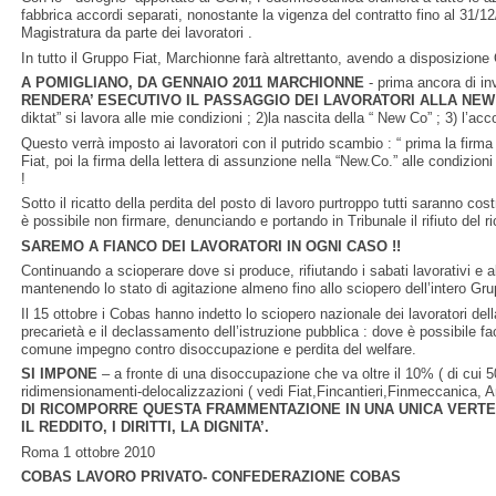
fabbrica accordi separati, nonostante la vigenza del contratto fino al 31/12/
Magistratura da parte dei lavoratori .
In tutto il Gruppo Fiat, Marchionne farà altrettanto, avendo a disposizion
A POMIGLIANO, DA GENNAIO 2011 MARCHIONNE
- prima ancora di in
RENDERA’ ESECUTIVO IL PASSAGGIO DEI LAVORATORI
ALLA NEW 
diktat” si lavora alle mie condizioni ; 2)la nascita della “ New Co” ; 3) l’a
Questo verrà imposto ai lavoratori con il putrido scambio : “ prima la firma
Fiat, poi la firma della lettera di assunzione nella “New.Co.” alle condizion
!
Sotto il ricatto della perdita del posto di lavoro purtroppo tutti saranno cos
è possibile non firmare, denunciando e portando in Tribunale il rifiuto del r
SAREMO A FIANCO DEI LAVORATORI IN OGNI CASO !!
Continuando a scioperare dove si produce, rifiutando i sabati lavorativi e al
mantenendo lo stato di agitazione almeno fino allo sciopero dell’intero Gru
Il 15 ottobre i Cobas hanno indetto lo sciopero nazionale dei lavoratori del
precarietà e il declassamento dell’istruzione pubblica : dove è possibile fa
comune impegno contro disoccupazione e perdita del welfare.
SI IMPONE
– a fronte di una disoccupazione che va oltre il 10% ( di cui
ridimensionamenti-delocalizzazioni ( vedi Fiat,Fincantieri,Finmeccanica, Ar
DI RICOMPORRE QUESTA FRAMMENTAZIONE IN UNA UNICA VERTE
IL REDDITO, I DIRITTI, LA DIGNITA’.
Roma 1 ottobre 2010
COBAS LAVORO PRIVATO- CONFEDERAZIONE COBAS