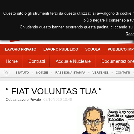
Questo sito o gli strumenti terzi da questo utilizzati si avvalgono di cookie n
più o negare il consenso a tut
Chiudendo questo banner, scorrendo questa pagina, cliccando su un
Read
LAVORO PRIVATO
LAVORO PUBBLICO
SCUOLA
PUBBLICO IMP
Home
Contratti
Acqua e Nucleare
Documentazion
STATUTO
NOTIZIE
RASSEGNA STAMPA
VERTENZE
CONTATTI
“ FIAT VOLUNTAS TUA “
Cobas Lavoro Privato
02/10/2010 13:40