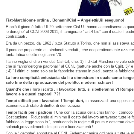
Fiat-Marchionne ordina , Bonanni/Cisl – Angeletti/Uil eseguono!
E oplà il gioco è fatto ! Il 29 settembre Cisl-Uil hanno accondisceso a qu
le deroghe” al CCNl 2008-2011, il famigerato “ art.4 bis” con il quale il pa
contrattuali .
Era da un pezzo, dal 1962 / p.za Statuto a Torino, che non si assisteva a
Il padrone prepotente e i sindacati venduti , che cooperativamente azzerano 
tanta fatica e lotte negli anni ’70.
Hanno voglia di dire i venduti Cisl-Uil, che: 1) il diktat Marchionne vale so
che si fanno”deroghe padronali” al CCNL (pattuite anche con la Cgil), 3)” è
; 4) “ i diritti ci sono solo se le fabbriche stanno in piedi, senza le fabbriche
La loro complicità entusiasta sta li a dimostrare in quale conto tengon
solo fine della riproduzione del profitto, moderni schiavi !
Quand’è che i loro iscritti , i lavoratori tutti, si ribelleranno ?! Romp
lavoro e a questi caporali ??!
Tempi difficili per i lavoratori ! Tempi duri,
in assenza di una opposizio
economica,di stato di diritto, di democrazia .
Tempi facili per i padroni !
Che con la scusa della crisi fanno il comodo 
Costituzione ! Riducendo al minimo il costo del lavoro attraverso tutte le for
fabbrica la legge sono io “, producendo in regime di paura e caserma dove 
salariali,provvedimenti disciplinari e licenziamenti !
Con le “ deroghe” apportate al CCNl, Federmeccanica ordinerà a tutte le az