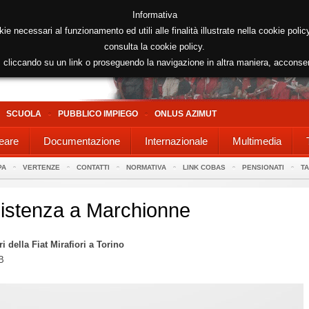
Informativa
kie necessari al funzionamento ed utili alle finalità illustrate nella cookie poli
consulta la cookie policy.
cliccando su un link o proseguendo la navigazione in altra maniera, acconse
SCUOLA
PUBBLICO IMPIEGO
ONLUS AZIMUT
eare
Documentazione
Internazionale
Multimedia
PA
VERTENZE
CONTATTI
NORMATIVA
LINK COBAS
PENSIONATI
T
sistenza a Marchionne
 della Fiat Mirafiori a Torino
B