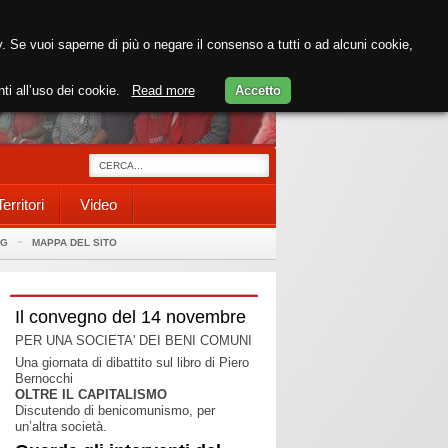
cy. Se vuoi saperne di più o negare il consenso a tutti o ad alcuni cookie,
nti all’uso dei cookie.
Read more
Accetto
Territori
Video
AG
MAPPA DEL SITO
Il convegno del 14 novembre
PER UNA SOCIETA' DEI BENI COMUNI
Una giornata di dibattito sul libro di Piero
Bernocchi
OLTRE IL CAPITALISMO
Discutendo di benicomunismo, per
un’altra società.