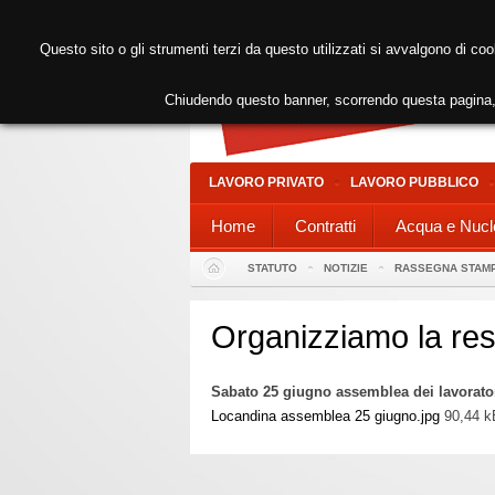
Questo sito o gli strumenti terzi da questo utilizzati si avvalgono di coo
Chiudendo questo banner, scorrendo questa pagina, 
LAVORO PRIVATO
LAVORO PUBBLICO
Home
Contratti
Acqua e Nucl
STATUTO
NOTIZIE
RASSEGNA STAM
Organizziamo la re
Sabato 25 giugno assemblea dei lavoratori
Locandina assemblea 25 giugno.jpg
90,44 k