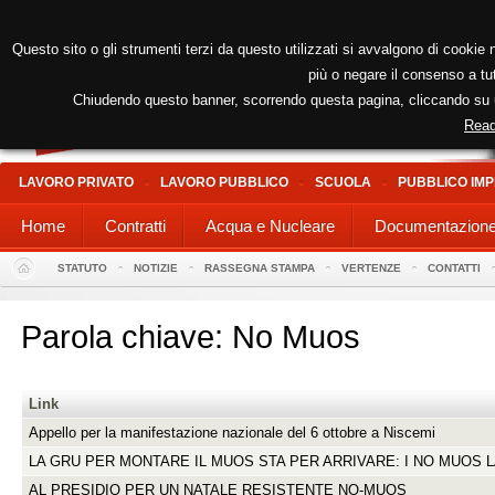
Questo sito o gli strumenti terzi da questo utilizzati si avvalgono di cookie n
più o negare il consenso a tut
Chiudendo questo banner, scorrendo questa pagina, cliccando su un
Read
LAVORO PRIVATO
LAVORO PUBBLICO
SCUOLA
PUBBLICO IMP
Home
Contratti
Acqua e Nucleare
Documentazion
STATUTO
NOTIZIE
RASSEGNA STAMPA
VERTENZE
CONTATTI
Parola chiave: No Muos
Link
Appello per la manifestazione nazionale del 6 ottobre a Niscemi
LA GRU PER MONTARE IL MUOS STA PER ARRIVARE: I NO MUOS
AL PRESIDIO PER UN NATALE RESISTENTE NO-MUOS