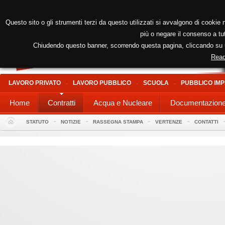
Questo sito o gli strumenti terzi da questo utilizzati si avvalgono di cookie n
più o negare il consenso a tut
Chiudendo questo banner, scorrendo questa pagina, cliccando su un
Read
LAVORO PRIVATO
LAVORO PUBBLICO
SCUOLA
PUBBLICO IMP
Home
Contratti
Acqua e Nucleare
Documentazion
STATUTO
NOTIZIE
RASSEGNA STAMPA
VERTENZE
CONTATTI