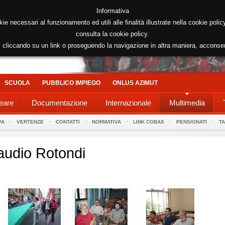
Informativa
kie necessari al funzionamento ed utili alle finalità illustrate nella cookie poli
consulta la cookie policy.
cliccando su un link o proseguendo la navigazione in altra maniera, acconse
SCUOLA
PUBBLICO IMPIEGO
ONLUS AZIMUT
eare
Documentazione
Internazionale
Multimedia
PA
VERTENZE
CONTATTI
NORMATIVA
LINK COBAS
PENSIONATI
T
laudio Rotondi