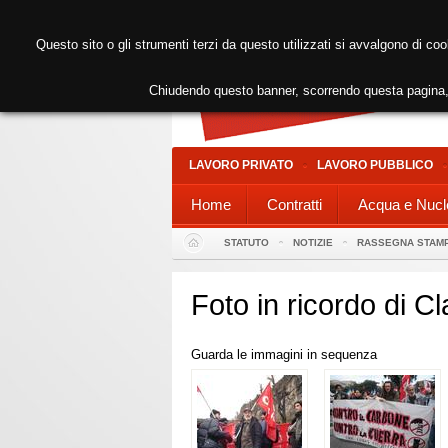
Questo sito o gli strumenti terzi da questo utilizzati si avvalgono di coo
Chiudendo questo banner, scorrendo questa pagina, 
LAVORO PRIVATO
LAVORO PUBBLICO
Home
Contratti
Acqua e Nucl
STATUTO
NOTIZIE
RASSEGNA STAM
Foto in ricordo di C
Guarda le immagini in sequenza