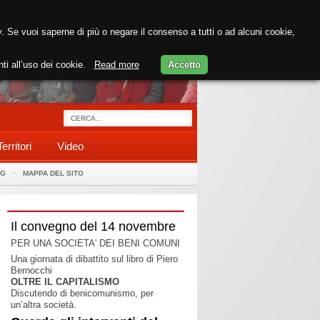
cy. Se vuoi saperne di più o negare il consenso a tutti o ad alcuni cookie,
nti all’uso dei cookie.
Read more
Accetto
Territori
Video
AG
MAPPA DEL SITO
Il convegno del 14 novembre
PER UNA SOCIETA' DEI BENI COMUNI
Una giornata di dibattito sul libro di Piero
Bernocchi
OLTRE IL CAPITALISMO
Discutendo di benicomunismo, per
un’altra società.