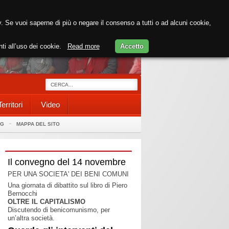
cy. Se vuoi saperne di più o negare il consenso a tutti o ad alcuni cookie,
nti all’uso dei cookie.
Read more
Accetto
Territori
Video
AG
MAPPA DEL SITO
Il convegno del 14 novembre
PER UNA SOCIETA' DEI BENI COMUNI
Una giornata di dibattito sul libro di Piero
Bernocchi
OLTRE IL CAPITALISMO
Discutendo di benicomunismo, per
un’altra società.