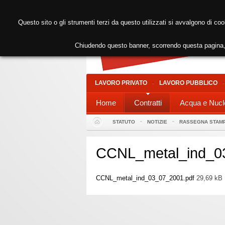
Questo sito o gli strumenti terzi da questo utilizzati si avvalgono di coo
Chiudendo questo banner, scorrendo questa pagina, 
LAVORO PRIVATO
LAVORO PUBBLICO
Home
Contratti
Acqua e Nucl
STATUTO
NOTIZIE
RASSEGNA STAM
CCNL_metal_ind_0
CCNL_metal_ind_03_07_2001.pdf
29,69 kB