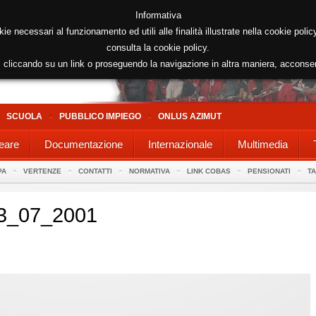
Informativa
kie necessari al funzionamento ed utili alle finalità illustrate nella cookie poli
consulta la cookie policy.
cliccando su un link o proseguendo la navigazione in altra maniera, acconse
SCUOLA
PUBBLICO IMPIEGO
ONLUS AZIMUT
eare
Documentazione
Internazionale
Multimedia
PA
VERTENZE
CONTATTI
NORMATIVA
LINK COBAS
PENSIONATI
T
3_07_2001