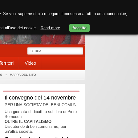
cy. Se vuoi saperne di più o negare il consenso a tutti o ad alcuni cookie,
nti all’uso dei cookie.
Read more
Accetto
Territori
Video
AG
MAPPA DEL SITO
Il convegno del 14 novembre
PER UNA SOCIETA' DEI BENI COMUNI
Una giornata di dibattito sul libro di Piero
Bernocchi
OLTRE IL CAPITALISMO
Discutendo di benicomunismo, per
un’altra società.