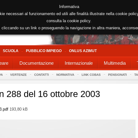
Informativa
kie necessari al funzionamento ed utili alle finalità illustrate nella cookie poli
consulta la cookie policy.
cliccando su un link o proseguendo la navigazione in altra maniera, acconse
SCUOLA
PUBBLICO IMPIEGO
ONLUS AZIMUT
eare
Documentazione
Internazionale
Multimedia
PA
VERTENZE
CONTATTI
NORMATIVA
LINK COBAS
PENSIONATI
T
 n 288 del 16 ottobre 2003
3.pdf
193,80 kB