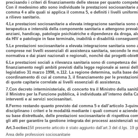
precisando i criteri di finanziamento delle stesse per quanto compete 
Con il medesimo atto sono individuate le prestazioni sociosanitarie a 
comma 4 e alle quali si applica il comma 5, e definiti i livelli uniform
a rilievo sanitario.
4.Le prestazioni sociosanitarie a elevata integrazione sanitaria sono c
terapeutica e intensità della componente sanitaria e attengono preval
anziani, handicap, patologie psichiatriche e dipendenze da droga, alc
da HIV e patologie in fase terminale, inabilità o disabilità conseguen
5.Le prestazioni sociosanitarie a elevata integrazione sanitaria sono 
comprese nei livelli essenziali di assistenza sanitaria, secondo le mo
normativa e dai piani nazionali e regionali, nonchè dai progetti-obiett
6.Le prestazioni sociali a rilevanza sanitaria sono di competenza d
finanziamento negli ambiti previsti dalla legge regionale ai sensi del
legislativo 31 marzo 1998, n.112. La regione determina, sulla base dei c
coordinamento di cui al comma 3, il finanziamento per le prestazioni 
di quote capitarie correlate ai livelli essenziali di assistenza.
7.Con decreto interministeriale, di concerto tra il Ministro della sanità
il Ministro per la Funzione pubblica, è individuata all’interno della C
interventi e ai servizi sociosanitari.
8.Fermo restando quanto previsto dal comma 5 e dall’articolo 3-quinq
disciplinano i criteri e le modalità mediante i quali comuni e aziende
su base distrettuale, delle prestazioni sociosanitarie di rispettiva c
gli atti per garantire la gestione integrata dei processi assistenziali
so
Art.3-octies
15Il presente articolo è stato aggiunto dall’art.3 del d.lgs. 19
Area delle professioni sociosanitarie