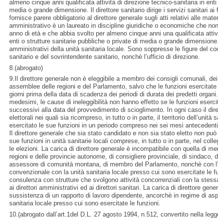
almeno cinque anni qualificata attività di direzione tecnico-sanitaria in enti 
media o grande dimensione. Il direttore sanitario dirige i servizi sanitari ai f
fornisce parere obbligatorio al direttore generale sugli atti relativi alle mate
amministrativo è un laureato in discipline giuridiche o economiche che n
anno di età e che abbia svolto per almeno cinque anni una qualificata attiv
enti o strutture sanitarie pubbliche o private di media o grande dimensione. 
amministrativi della unità sanitaria locale. Sono soppresse le figure del c
sanitario e del sovrintendente sanitario, nonchè l’ufficio di direzione.
8.(abrogato)
9.Il direttore generale non è eleggibile a membro dei consigli comunali, dei 
assemblee delle regioni e del Parlamento, salvo che le funzioni esercitat
giorni prima della data di scadenza dei periodi di durata dei predetti organi
medesimi, le cause di ineleggibilità non hanno effetto se le funzioni eserci
successivi alla data del provvedimento di scioglimento. In ogni caso il dire
elettorali nei quali sia ricompreso, in tutto o in parte, il territorio dell’unit
esercitato le sue funzioni in un periodo compreso nei sei mesi antecedenti
Il direttore generale che sia stato candidato e non sia stato eletto non può
sue funzioni in unità sanitarie locali comprese, in tutto o in parte, nel coll
le elezioni. La carica di direttore generale è incompatibile con quella di 
regioni e delle provincie autonome, di consigliere provinciale, di sindaco,
assessore di comunità montana, di membro del Parlamento, nonchè con l’e
convenzionale con la unità sanitaria locale presso cui sono esercitate le fu
consulenza con strutture che svolgono attività concorrenziali con la stess
ai direttori amministrativi ed ai direttori sanitari. La carica di direttore gen
sussistenza di un rapporto di lavoro dipendente, ancorchè in regime di asp
sanitaria locale presso cui sono esercitate le funzioni.
10.(abrogato dall’art.1del D.L. 27 agosto 1994, n.512, convertito nella leg