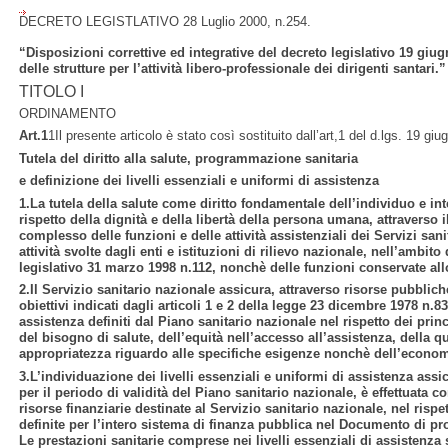
DECRETO LEGISTLATIVO 28 Luglio 2000, n.254.
“Disposizioni correttive ed integrative del decreto legislativo 19 giu
delle strutture per l’attività libero-professionale dei dirigenti santari.”
TITOLO I
ORDINAMENTO
Art.1
1Il presente articolo è stato così sostituito dall’art,1 del d.lgs. 19 gi
Tutela del diritto alla salute, programmazione sanitaria
e definizione dei livelli essenziali e uniformi di assistenza
1.La tutela della salute come diritto fondamentale dell’individuo e inte
rispetto della dignità e della libertà della persona umana, attraverso 
complesso delle funzioni e delle attività assistenziali dei Servizi sanit
attività svolte dagli enti e istituzioni di rilievo nazionale, nell’ambit
legislativo 31 marzo 1998 n.112, nonchè delle funzioni conservate al
2.Il Servizio sanitario nazionale assicura, attraverso risorse pubblich
obiettivi indicati dagli articoli 1 e 2 della legge 23 dicembre 1978 n.833
assistenza definiti dal Piano sanitario nazionale nel rispetto dei pri
del bisogno di salute, dell’equità nell’accesso all’assistenza, della qu
appropriatezza riguardo alle specifiche esigenze nonchè dell’economi
3.L’individuazione dei livelli essenziali e uniformi di assistenza assi
per il periodo di validità del Piano sanitario nazionale, è effettuata 
risorse finanziarie destinate al Servizio sanitario nazionale, nel rispe
definite per l’intero sistema di finanza pubblica nel Documento di 
Le prestazioni sanitarie comprese nei livelli essenziali di assistenza 