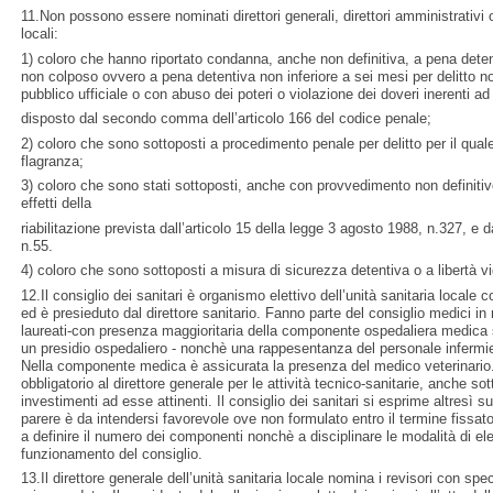
11.Non possono essere nominati direttori generali, direttori amministrativi o 
locali:
1) coloro che hanno riportato condanna, anche non definitiva, a pena detent
non colposo ovvero a pena detentiva non inferiore a sei mesi per delitto 
pubblico ufficiale o con abuso dei poteri o violazione dei doveri inerenti 
disposto dal secondo comma dell’articolo 166 del codice penale;
2) coloro che sono sottoposti a procedimento penale per delitto per il quale 
flagranza;
3) coloro che sono stati sottoposti, anche con provvedimento non definitiv
effetti della
riabilitazione prevista dall’articolo 15 della legge 3 agosto 1988, n.327, e 
n.55.
4) coloro che sono sottoposti a misura di sicurezza detentiva o a libertà vi
12.Il consiglio dei sanitari è organismo elettivo dell’unità sanitaria locale 
ed è presieduto dal direttore sanitario. Fanno parte del consiglio medici in 
laureati-con presenza maggioritaria della componente ospedaliera medica s
un presidio ospedaliero - nonchè una rappesentanza del personale infermier
Nella componente medica è assicurata la presenza del medico veterinario. I
obbligatorio al direttore generale per le attività tecnico-sanitarie, anche sott
investimenti ad esse attinenti. Il consiglio dei sanitari si esprime altresì su
parere è da intendersi favorevole ove non formulato entro il termine fissat
a definire il numero dei componenti nonchè a disciplinare le modalità di el
funzionamento del consiglio.
13.Il direttore generale dell’unità sanitaria locale nomina i revisori con sp