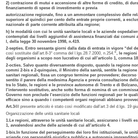
2) contrazione di mutui e accensione di altre forme di credito, di dura
finanziamento di spese di investimento e previa
autorizzazione regionale, fino a un ammontare complessivo delle relat
superiore al quindici per cento delle entrate proprie correnti, a esclu
nazionale di parte corrente attribuita alla regione;
h) le modalità con cui le unità sanitarie locali e le aziende ospedalier
contemplati dai livelli aggiuntivi di assistenza finanziati dai comuni 
l, della legge 30 novembre 1998, n.419.
2-septies. Entro sessanta giorni dalla data di entrata in vigore “del d
così sostituite dall’art.8-3° comma del l.lgs.28.7.2000, n.254.
”, le regioni
degli organismi a scopo non lucrativo di cui all’articolo 1, comma 18
2-octies. Salvo quanto diversamente disposto, quando la regione non 
commi 2-bis e 2-quinquies, il Ministro della sanità, sentite la regione 
sanitari regionali, fissa un congruo termine per provvedere; decorso ta
sentito il parere della medesima Agenzia e previa consultazione dell
tra lo Stato, le regioni e le province autonome di Trento e di Bolzano
l’intervento sostitutivo, anche sotto forma di nomina di un commissar
Governo non preclude l’esercizio delle funzioni regionali per le quali
efficace sino a quando i competenti organi regionali abbiano provve
Art.3
4Il presente articolo è stato così modificato dall’art.3 del d.lgs. 19 g
Organizzazione delle unità sanitarie locali
1.Le regioni, attraverso le unità sanitarie locali, assicurano i livelli e
1, avvalendosi anche delle aziende di cui all’articolo 4.
1-bis.In funzione del perseguimento dei loro fini istituzionali, le unità
aziende con personalità giuridica pubblica e autonomia imprenditoria