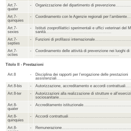
Art.7-
-
Organizzazione del dipartimento di prevenzione……
quater
Art.7-
-
Coordinamento con le Agenzie regionali per l’ambient
quinquies
Art.7-
-
Istituti zooprofilattici sperimentali e uffici veterinari del 
sexies
sanità…………………………………………….
Art.7-
-
Funzioni di profilassi internazionale………………………
septies
Art.7-
-
Coordinamento delle attività di prevenzione nei luoghi di
octies
…………………………………………………………
Titolo II - Prestazioni
Art.8
-
Disciplina dei rapporti per l’erogazione delle prestazioni
assistenziali…………………………………………………
Art.8-bis
-
Autorizzazione, accreditamento e accordi contrattual
Art.8-ter
-
Autorizzazioni alla realizzazione di strutture e all’esercizi
sociosanitarie…………………………………
Art.8-
-
Accreditamento istituzionale………………………………
quater
Art.8-
-
Accordi contrattuali……………………………………………
quinquies
Art.8-
-
Remunerazione…………………………………………………