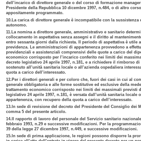
dell’incarico di direttore generale o del corso di formazione manageria
Presidente della Repubblica 10 dicembre 1997, n.484, o di altro cor
appositamente programmato.
10.La carica di direttore generale è incompatibile con la sussistenza 
autonomo.
11.La nomina a direttore generale, amministrativo e sanitario determin
collocamento in aspettativa senza assegni e il diritto al manteniment
entro sessanta giorni dalla richiesta. Il periodo di aspettativa è utile 
previdenza. Le amministrazioni di appartenenza provvedono a effettua
previdenziali e assistenziali comprensivi delle quote a carico del dip
economico corrisposto per l’incarico conferito nei limiti dei massimal
decreto legislativo 24 aprile 1997, n.181, e a richiedere il rimborso 
sostenuto all’unità sanitaria locale o all’azienda ospedaliera interess
quota a carico dell’interessato.
12.Per i direttori generali e per coloro che, fuori dei casi in cui al co
generale obbligatoria e alle forme sostitutive ed esclusive della med
trattamento economico corrisposto nei limiti dei massimali previsti d
legislativo 24 aprile 1997, n.181, è versata dall’unità sanitaria locale
appartenenza, con recupero della quota a carico dell’interessato.
13.In sede di revisione del decreto del Presidente del Consiglio dei Mi
comma 5 del presente articolo.
14.Il rapporto di lavoro del personale del Servizio sanitario nazionale
febbraio 1993, n.29 e successive modificazioni. Per la programmazion
39 della legge 27 dicembre 1997, n.449, e successive modificazioni.
15.In sede di prima applicazione, le regioni possono disporre la proro
in carica all’atto dell’entrata in vigore del presente decreto per un 