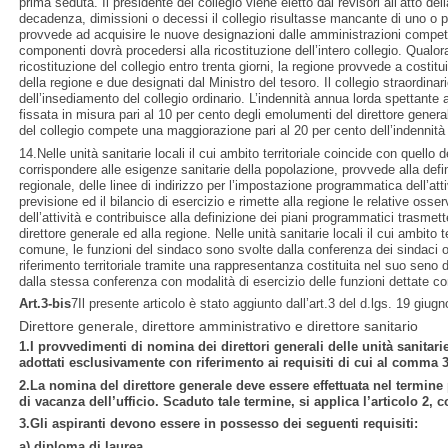
prima seduta. Il presidente del collegio viene eletto dai revisori all’atto de
decadenza, dimissioni o decessi il collegio risultasse mancante di uno o pi
provvede ad acquisire le nuove designazioni dalle amministrazioni compet
componenti dovrà procedersi alla ricostituzione dell’intero collegio. Qualora
ricostituzione del collegio entro trenta giorni, la regione provvede a costitu
della regione e due designati dal Ministro del tesoro. Il collegio straordinari
dell’insediamento del collegio ordinario. L’indennità annua lorda spettante 
fissata in misura pari al 10 per cento degli emolumenti del direttore general
del collegio compete una maggiorazione pari al 20 per cento dell’indennità f
14.Nelle unità sanitarie locali il cui ambito territoriale coincide con quello 
corrispondere alle esigenze sanitarie della popolazione, provvede alla def
regionale, delle linee di indirizzo per l’impostazione programmatica dell’atti
previsione ed il bilancio di esercizio e rimette alla regione le relative oss
dell’attività e contribuisce alla definizione dei piani programmatici trasmet
direttore generale ed alla regione. Nelle unità sanitarie locali il cui ambito te
comune, le funzioni del sindaco sono svolte dalla conferenza dei sindaci o d
riferimento territoriale tramite una rappresentanza costituita nel suo seno
dalla stessa conferenza con modalità di esercizio delle funzioni dettate c
Art.3-bis
7Il presente articolo è stato aggiunto dall’art.3 del d.lgs. 19 giug
Direttore generale, direttore amministrativo e direttore sanitario
1.I provvedimenti di nomina dei direttori generali delle unità sanitar
adottati esclusivamente con riferimento ai requisiti di cui al comma 3
2.La nomina del direttore generale deve essere effettuata nel termine 
di vacanza dell’ufficio. Scaduto tale termine, si applica l’articolo 2,
3.Gli aspiranti devono essere in possesso dei seguenti requisiti:
a) diploma di laurea