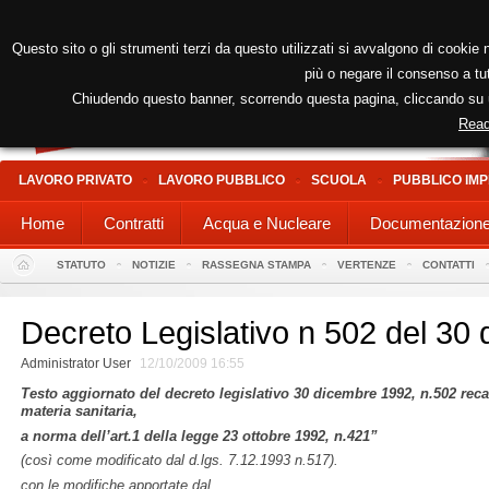
Questo sito o gli strumenti terzi da questo utilizzati si avvalgono di cookie n
più o negare il consenso a tut
Chiudendo questo banner, scorrendo questa pagina, cliccando su un
Read
LAVORO PRIVATO
LAVORO PUBBLICO
SCUOLA
PUBBLICO IMP
Home
Contratti
Acqua e Nucleare
Documentazion
STATUTO
NOTIZIE
RASSEGNA STAMPA
VERTENZE
CONTATTI
Decreto Legislativo n 502 del 30
Administrator User
12/10/2009 16:55
Testo aggiornato del decreto legislativo 30 dicembre 1992, n.502 reca
materia sanitaria,
a norma dell’art.1 della legge 23 ottobre 1992, n.421”
(così come modificato dal d.lgs. 7.12.1993 n.517).
con le modifiche apportate dal