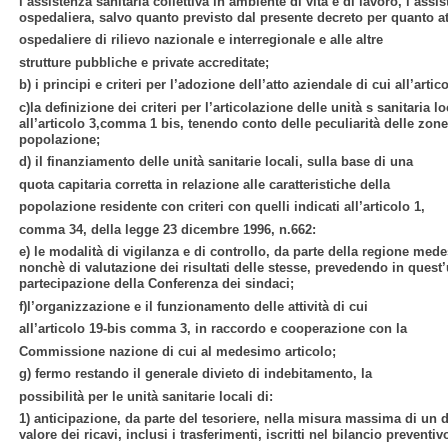
l’assistenza sanitaria collettiva in ambiente di vita e di lavoro, l’assi
ospedaliera, salvo quanto previsto dal presente decreto per quanto at
ospedaliere di rilievo nazionale e interregionale e alle altre
strutture pubbliche e private accreditate;
b) i principi e criteri per l’adozione dell’atto aziendale di cui all’arti
c)la definizione dei criteri per l’articolazione delle unità s sanitaria loc
all’articolo 3,comma 1 bis, tenendo conto delle peculiarità delle zon
popolazione;
d) il finanziamento delle unità sanitarie locali, sulla base di una
quota capitaria corretta in relazione alle caratteristiche della
popolazione residente con criteri con quelli indicati all’articolo 1,
comma 34, della legge 23 dicembre 1996, n.662:
e) le modalità di vigilanza e di controllo, da parte della regione medes
nonchè di valutazione dei risultati delle stesse, prevedendo in quest
partecipazione della Conferenza dei sindaci;
f)l’organizzazione e il funzionamento delle attività di cui
all’articolo 19-bis comma 3, in raccordo e cooperazione con la
Commissione nazione di cui al medesimo articolo;
g) fermo restando il generale divieto di indebitamento, la
possibilità per le unità sanitarie locali di:
1) anticipazione, da parte del tesoriere, nella misura massima di u
valore dei ricavi, inclusi i trasferimenti, iscritti nel bilancio preventi