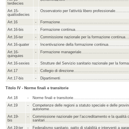
terdiecies
Art.15-
-
Osservatorio per l'attività libero professionale…
quattodiecies
Art.16
-
Formazione………………………………………………
Art.16-bis
-
Formazione continua……………………………………
Art.16-ter
-
Commissione nazionale per la formazione conti
Art.16-quater
-
Incentivazione della formazione continua………
Art.16-
-
Formazione manageriale……………………………
quinquies
Art.16-sexies
-
Strutture del Servizio sanitario nazionale per la fo
Art.17
-
Collegio di direzione……………………………………
Art.17-bis
-
Dipartimenti…………………………………………………
Titolo IV - Norme finali e transitorie
Art.18
-
Norme finali e transitorie……………………………………
Art.19
-
Competenze delle regioni a statuto speciale e delle provin
autonome………………………………………………………
Art.19-
-
Commissione nazionale per l’accreditamento e la qualità d
bis
sanitari……………………………………………………
Art.19-ter
-
Federalismo sanitario, patto di stabilità e interventi a gara