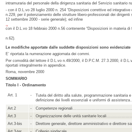
intramuraria del personale della dirigenza sanitaria del Servizio sanitario
- con il D.L.vo 28 luglio 2000 n. 254 “Disposizioni correttive ed integrative
n.229, per il potenziamento delle strutture libero-professionali dei dirigenti 
12 settembre 2000 - serie generale); ed infine
con il D.L.vo 18 febbraio 2000 n.56 contenente “Disposizioni in materia di f
n.62).
Le modifiche apportate dalle suddette disposizioni sono evidenziate 
E’ riportata la numerazione aggiornata dei commi.
Per comodità del lettore il D.L.vo n.49/2000, il D.P.C.M. 27.3.2000, il D.
riportati integralmente in appendice.
Roma, novembre 2000
SOMMARIO
Titolo I - Ordinamento
Art. 1
-
Tutela del diritto alla salute, programmazione sanitaria e
definizione dei livelli essenziali e uniformi di assiste
Art.2
-
Competenze regionali……………………………………
Art.3
-
Organizzazione delle unità sanitarie locali…………
Art.3-bis
-
Direttore generale, direttore amministrativo e direttore sa
Art.3-ter
-
Collegio sindacale……………………………………………