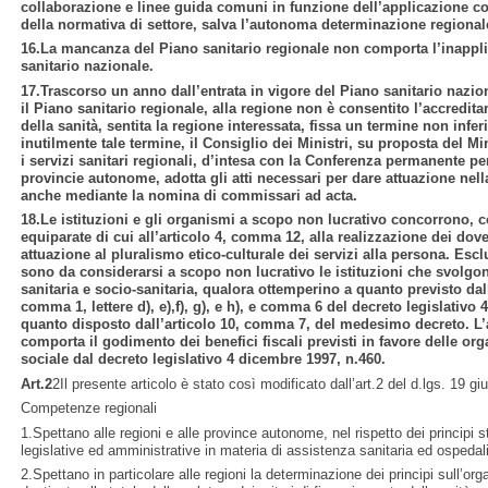
collaborazione e linee guida comuni in funzione dell’applicazione co
della normativa di settore, salva l’autonoma determinazione regional
16.La mancanza del Piano sanitario regionale non comporta l’inapplic
sanitario nazionale.
17.Trascorso un anno dall’entrata in vigore del Piano sanitario nazio
il Piano sanitario regionale, alla regione non è consentito l’accredita
della sanità, sentita la regione interessata, fissa un termine non infe
inutilmente tale termine, il Consiglio dei Ministri, su proposta del Min
i servizi sanitari regionali, d’intesa con la Conferenza permanente per i
provincie autonome, adotta gli atti necessari per dare attuazione nell
anche mediante la nomina di commissari ad acta.
18.Le istituzioni e gli organismi a scopo non lucrativo concorrono, co
equiparate di cui all’articolo 4, comma 12, alla realizzazione dei dove
attuazione al pluralismo etico-culturale dei servizi alla persona. Esc
sono da considerarsi a scopo non lucrativo le istituzioni che svolgono
sanitaria e socio-sanitaria, qualora ottemperino a quanto previsto dall
comma 1, lettere d), e),f), g), e h), e comma 6 del decreto legislativo
quanto disposto dall’articolo 10, comma 7, del medesimo decreto. L’a
comporta il godimento dei benefici fiscali previsti in favore delle orga
sociale dal decreto legislativo 4 dicembre 1997, n.460.
Art.2
2Il presente articolo è stato così modificato dall’art.2 del d.lgs. 19 g
Competenze regionali
1.Spettano alle regioni e alle province autonome, nel rispetto dei principi sta
legislative ed amministrative in materia di assistenza sanitaria ed ospedal
2.Spettano in particolare alle regioni la determinazione dei principi sull’orga