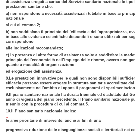
di assistenza erogati a carico del Servizio sanitario nazionale le tipol
prestazioni sanitarie che:
a) non rispondono a necessità assistenziali tutelate in base ai principi
nazionale
al cui al comma 2;
b) non soddisfano il principio dell’efficacia e dell’appropriatezza, ov
in base alle evidenze scientifiche disponibili o sono utilizzati per so
corrispondono
alle indicazioni raccomandate;
c) in presenza di altre forme di assistenza volte a soddisfare le med
principio dell’economicità nell’impiego delle risorse, ovvero non gar
quanto a modalità di organizzazione
ed erogazione dell’assistenza.
8.Le prestazioni innovative per le quali non sono disponibili sufficien
efficacia possono essere erogate in strutture sanitarie accreditate dal
esclusivamente nell’ambito di appositi programmi di sperimentazione 
9.Il piano sanitario nazionale ha durata triennale ed è adottato dal G
anno di vigenza del piano precedente. Il Piano sanitario nazionale p
triennio con la procedura di cui al comma 5.
10.Il Piano sanitario nazionale indica:
le aree prioritarie di intervento, anche ai fini di una
progressiva riduzione delle diseguaglianze sociali e territoriali nei co