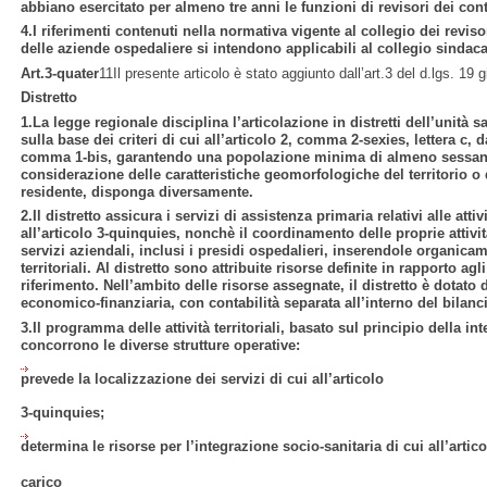
abbiano esercitato per almeno tre anni le funzioni di revisori dei con
4.I riferimenti contenuti nella normativa vigente al collegio dei revisor
delle aziende ospedaliere si intendono applicabili al collegio sindacal
Art.3-quater
11Il presente articolo è stato aggiunto dall’art.3 del d.lgs. 19
Distretto
1.La legge regionale disciplina l’articolazione in distretti dell’unità sa
sulla base dei criteri di cui all’articolo 2, comma 2-sexies, lettera c, da
comma 1-bis, garantendo una popolazione minima di almeno sessantam
considerazione delle caratteristiche geomorfologiche del territorio o
residente, disponga diversamente.
2.Il distretto assicura i servizi di assistenza primaria relativi alle attiv
all’articolo 3-quinquies, nonchè il coordinamento delle proprie attivit
servizi aziendali, inclusi i presidi ospedalieri, inserendole organica
territoriali. Al distretto sono attribuite risorse definite in rapporto ag
riferimento. Nell’ambito delle risorse assegnate, il distretto è dotat
economico-finanziaria, con contabilità separata all’interno del bilanci
3.Il programma delle attività territoriali, basato sul principio della inte
concorrono le diverse strutture operative:
prevede la localizzazione dei servizi di cui all’articolo
3-quinquies;
determina le risorse per l’integrazione socio-sanitaria di cui all’artic
carico