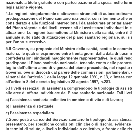
nazionale a titolo gratuito o con partecipazione alla spesa, nelle for
legislazione vigente.
4.Le regioni, singolarmente o attraverso strumenti di autocoordinam
predisposizione del Piano sanitario nazionale, con riferimento alle esi
considerato e alle funzioni interregionali da assicurare prioritariame
del Piano vigente e dei livelli essenziali di assistenza individuati in 
attuazione, Le regioni trasmettono al Ministero della sanità, entro il
annuale sullo stato di attuazione del piano sanitario regionale, sui ris
per l’anno successivo.
5.Il Governo, su proposte del Ministro della sanità, sentite le
commiss
materia, le quali si esprimono entro trenta giorni dalla data di trasmi
confederazioni sindacali maggiormente rappresentative, le quali rendo
predispone il Piano sanitario nazionale, tenendo conto delle proposte
luglio dell’ultimo anno di vigenza del piano precedente, nel rispetto 
Governo, ove si discosti dal parere delle commissioni parlamentari, è
ai sensi dell’articolo 1 della legge 12 gennaio 1991, n.13, d’intesa co
all’articolo 8 del decreto legislativo 28 agosto 1997, n.281.
6.I livelli essenziali di assistenza comprendono le tipologie di assisten
alle aree di offerta individuate dal Piano sanitario nazionale. Tali liv
a) l’assistenza sanitaria collettiva in ambiente di vita e di lavoro;
b) l’assistenza distrettuale;
c) l’assistenza ospedaliera.
7.Sono posti a carico del Servizio sanitario le tipologie di assistenza,
presentano, per specifiche condizioni cliniche o di rischio, evidenze 
in termini di salute, a livello individuale o collettivo, a fronte delle r