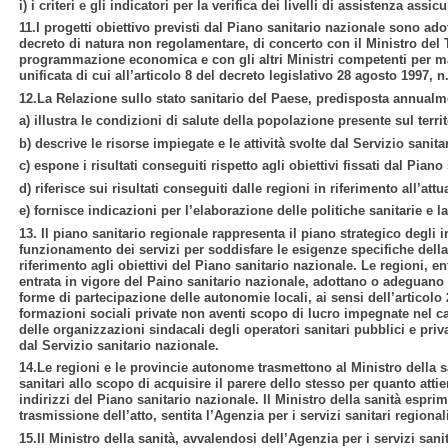
i) i criteri e gli indicatori per la verifica dei livelli di assistenza assic
11.I progetti obiettivo previsti dal Piano sanitario nazionale sono adot
decreto di natura non regolamentare, di concerto con il Ministro del T
programmazione economica e con gli altri Ministri competenti per ma
unificata di cui all’articolo 8 del decreto legislativo 28 agosto 1997, n
12.La Relazione sullo stato sanitario del Paese, predisposta annualme
a) illustra le condizioni di salute della popolazione presente sul terri
b) descrive le risorse impiegate e le attività svolte dal Servizio sanita
c) espone i risultati conseguiti rispetto agli obiettivi fissati dal Piano
d) riferisce sui risultati conseguiti dalle regioni in riferimento all’att
e) fornisce indicazioni per l’elaborazione delle politiche sanitarie e 
13. Il piano sanitario regionale rappresenta il piano strategico degli int
funzionamento dei servizi per soddisfare le esigenze specifiche dell
riferimento agli obiettivi del Piano sanitario nazionale. Le regioni, e
entrata in vigore del Paino sanitario nazionale, adottano o adeguano 
forme di partecipazione delle autonomie locali, ai sensi dell’articol
formazioni sociali private non aventi scopo di lucro impegnate nel ca
delle organizzazioni sindacali degli operatori sanitari pubblici e privat
dal Servizio sanitario nazionale.
14.Le regioni e le provincie autonome trasmettono al Ministro della san
sanitari allo scopo di acquisire il parere dello stesso per quanto att
indirizzi del Piano sanitario nazionale. Il Ministro della sanità esprim
trasmissione dell’atto, sentita l’Agenzia per i servizi sanitari regional
15.Il Ministro della sanità, avvalendosi dell’Agenzia per i servizi san