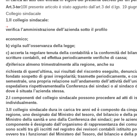
Art.3-ter
10Il presente articolo è stato aggiunto dall’art.3 del d.lgs. 19 giu
Collegio sindacale
1.Il collegio sindacale:
verifica l’amministrazione dell’azienda sotto il profilo
economico;
b) vigila sull’osservanza della legge;
c) accerta la regolare tenuta della contabilità e la conformità del bilanc
scritture contabili, ed effettua periodicamente verifiche di cassa;
d)riferisce almeno trimestralmente alla regione, anche su
richiesta di quest’ultima, sui risultati del riscontro eseguito, denunc
fondato sospetto di gravi irregolarità; trasmette periodicamente, 
semestrale, una propria relazione sull’andamento dell’attività dell’uni
ospedaliera rispettivamentealla Conferenza dei sindaci o al sindaco
dove è situata l’azienda stessa.
2.I componenti del collegio sindacale possono procedere ad atti di i
individualmente.
3.Il collegio sindacale dura in carica tre anni ed è composto da cinq
regione, uno designato dal Ministro del tesoro, del bilancio e dell
Ministro della sanità e uno dalla Conferenza dei sindaci; per le azie
componente è designato dall’organismo di rappresentanza dei comun
sono scelti tra gli iscritti nel registro dei revisori contabili istituito 
ovvero tra i funzionari del Ministero del Tesoro, del bilancio e de