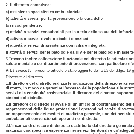
2. Il distretto garantisce:
a) assistenza specialistica ambulatoriale;
b) attività o servizi per la prevenzione e la cura delle
tossicodipendenze;
c) attività o servizi consultoriali per la tutela della salute dell’infanzi
d) attività o servizi rivolti a disabili o anziani;
e) attività o servizi di assistenza domiciliare integrata;
f) attività o servizi per le patologie da HIV e per le patologie in fase t
3.Trovano inoltre collocazione funzionale nel distretto le articolazion
salute mentale e del dipartimento di prevenzione, con particolare rife
Art.3-sexies
13Il presente articolo è stato aggiunto dall’art.3 del d.lgs. 19
Direttore di distretto
1.Il direttore del distretto realizza le indicazioni della direzione azie
distretto, in modo da garantire l’accesso della popolazione alle struttur
servizi e la continuità assistenziale. Il direttore del distretto support
sindaci del distretto.
2.Il direttore di distretto si avvale di un ufficio di coordinamento dell
rappresentanti delle figure professionali operanti nei servizi distrettua
un rappresentante dei medici di medicina generale, uno dei pediatri di
ambulatoriali convenzionati operanti nel distretto.
3.L’incarico di direttore di distretto è attribuito dal direttore general
maturato una specifica esperienza nei servizi territoriali e un’adegu