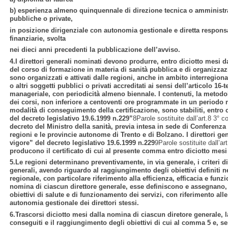
b) esperienza almeno quinquennale di direzione tecnica o amministrati
pubbliche o private,
in posizione dirigenziale con autonomia gestionale e diretta
responsa
finanziarie, svolta
nei dieci anni precedenti la pubblicazione dell’avviso.
4.I direttori generali nominati devono produrre, entro diciotto mesi da
del corso di formazione in materia di sanità pubblica e di organizzazi
sono organizzati e attivati dalle regioni, anche in ambito interregion
o altri soggetti pubblici o privati accreditati ai sensi dell’articolo 16
manageriale, con periodicità almeno biennale. I contenuti, la metodolo
dei corsi, non inferiore a centoventi ore programmate in un periodo 
modalità di conseguimento della certificazione, sono stabiliti, entro c
del decreto legislativo 19.6.1999 n.229”
8Parole sostituite dall’art.8 3° 
decreto del Ministro della sanità, previa intesa in sede di Conferenza 
regioni e le provincie autonome di Trento e di Bolzano. I direttori gene
vigore” del decreto legislativo 19.6.1999 n.229
9Parole sostituite dall’a
producono il certificato di cui al presente comma entro diciotto mesi 
5.Le regioni determinano preventivamente, in via generale, i criteri di v
generali, avendo riguardo al raggiungimento degli obiettivi definiti
regionale, con particolare riferimento alla efficienza, efficacia e funzio
nomina di ciascun direttore generale, esse definiscono e assegnano,
obiettivi di salute e di funzionamento dei servizi, con riferimento alle
autonomia gestionale dei direttori stessi.
6.Trascorsi diciotto mesi dalla nomina di ciascun diretore generale, la 
conseguiti e il raggiungimento degli obiettivi di cui al comma 5 e, sen