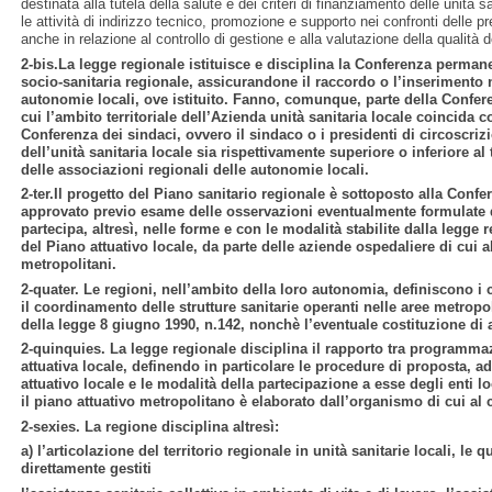
destinata alla tutela della salute e dei criteri di finanziamento delle unità s
le attività di indirizzo tecnico, promozione e supporto nei confronti delle pr
anche in relazione al controllo di gestione e alla valutazione della qualità d
2-bis.La legge regionale istituisce e disciplina la Conferenza perma
socio-sanitaria regionale, assicurandone il raccordo o l’inserimento
autonomie locali, ove istituito. Fanno, comunque, parte della Confer
cui l’ambito territoriale dell’Azienda unità sanitaria locale coincida 
Conferenza dei sindaci, ovvero il sindaco o i presidenti di circoscrizio
dell’unità sanitaria locale sia rispettivamente superiore o inferiore a
delle associazioni regionali delle autonomie locali.
2-ter.Il progetto del Piano sanitario regionale è sottoposto alla Conf
approvato previo esame delle osservazioni eventualmente formulate 
partecipa, altresì, nelle forme e con le modalità stabilite dalla legge r
del Piano attuativo locale, da parte delle aziende ospedaliere di cui all
metropolitani.
2-quater. Le regioni, nell’ambito della loro autonomia, definiscono i c
il coordinamento delle strutture sanitarie operanti nelle aree metropol
della legge 8 giugno 1990, n.142, nonchè l’eventuale costituzione di 
2-quinquies. La legge regionale disciplina il rapporto tra program
attuativa locale, definendo in particolare le procedure di proposta, 
attuativo locale e le modalità della partecipazione a esse degli enti lo
il piano attuativo metropolitano è elaborato dall’organismo di cui al
2-sexies. La regione disciplina altresì:
a) l’articolazione del territorio regionale in unità sanitarie locali, le 
direttamente gestiti