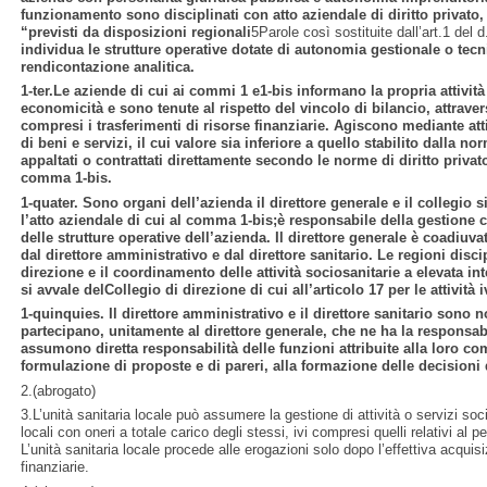
funzionamento sono disciplinati con atto aziendale di diritto privato, n
“previsti da disposizioni regionali
5Parole così sostituite dall’art.1 del 
individua le strutture operative dotate di autonomia gestionale o tec
rendicontazione analitica.
1-ter.Le aziende di cui ai commi 1 e1-bis informano la propria attività a
economicità
e sono tenute al rispetto del vincolo di bilancio, attravers
compresi i trasferimenti di risorse finanziarie. Agiscono mediante atti d
di beni e servizi, il cui valore sia inferiore a quello stabilito dalla 
appaltati o contrattati
direttamente secondo le norme di diritto privato 
comma 1-bis.
1-quater. Sono organi dell’azienda il direttore generale e il collegio s
l’atto aziendale di cui al comma 1-bis;è responsabile della gestione
delle strutture operative dell’azienda. Il direttore generale è coadiuva
dal direttore amministrativo e dal direttore sanitario. Le regioni disc
direzione e il coordinamento delle attività sociosanitarie a elevata int
si avvale delCollegio di direzione di cui all’articolo 17 per le attività i
1-quinquies. Il direttore amministrativo e il direttore sanitario sono 
partecipano, unitamente al direttore generale, che ne ha la responsabil
assumono diretta responsabilità delle funzioni attribuite alla loro c
formulazione di proposte e di pareri, alla formazione delle decisioni 
2.(abrogato)
3.L’unità sanitaria locale può assumere la gestione di attività o servizi soci
locali con oneri a totale carico degli stessi, ivi compresi quelli relativi al
L’unità sanitaria locale procede alle erogazioni solo dopo l’effettiva acquis
finanziarie.