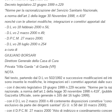
Decreto legislativo 22 giugno 1999 n.229
“Norme per la razionalizzazione del Servizio Sanitario Nazionale,
a norma dell’art.1 della legge 30 Novembre 1998, n.419”
nonché con le ulteriori modifiche, integrazioni e correttivi apportati dal:
- D.L.vo 18 febbraio 2000 n.56;
- D.L.vo 2 marzo 2000 n.49;
- D.P.C.M. 27 marzo 2000;
- D.L.vo 28 luglio 2000 n.254
a cura di
GIULIANO BORSARI
Direttore Generale della Casa di Cura
Privata “Villa Garda “ di Garda (VR)
NOTA
Nel testo, partendo dal D.L.vo 502/1992 e successive modificazioni ed integ
sono inserite le modifiche, le integrazioni ed i correttivi apportati dalle su
- con il decreto legislativo 19 giugno 1999 n.229 recante: “Norme per la ra
nazionale, a norma dell’art.1 della legge 30 novembre 1998 n.419”, (pubbli
Gazzetta Ufficiale, serie generale n.165 del 16 luglio 1999);
- con il D.L.vo 2 marzo 2000 n.49 contenente disposizioni correttive “concer
esclusivo da parte dei dirigenti sanitari” (G.U. n.58 del 10 marzo 2000);
- con il D.P.C.M. 27 marzo 2000 “Atto di indirizzo e coordinamento concerne