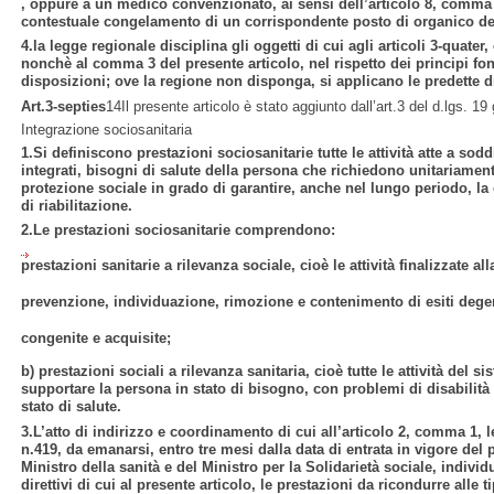
, oppure a un medico convenzionato, ai sensi dell’articolo 8, comma
contestuale congelamento di un corrispondente posto di organico del
4.la legge regionale disciplina gli oggetti di cui agli articoli 3-quat
nonchè al comma 3 del presente articolo, nel rispetto dei principi 
disposizioni; ove la regione non disponga, si applicano le predette d
Art.3-septies
14Il presente articolo è stato aggiunto dall’art.3 del d.lgs. 1
Integrazione sociosanitaria
1.Si definiscono prestazioni sociosanitarie tutte le attività atte a sod
integrati, bisogni di salute della persona che richiedono unitariament
protezione sociale in grado di garantire, anche nel lungo periodo, la c
di riabilitazione.
2.Le prestazioni sociosanitarie comprendono:
prestazioni sanitarie a rilevanza sociale, cioè le attività finalizzate a
prevenzione, individuazione, rimozione e contenimento di esiti degene
congenite e acquisite;
b) prestazioni sociali a rilevanza sanitaria, cioè tutte le attività del 
supportare la persona in stato di bisogno, con problemi di disabilit
stato di salute.
3.L’atto di indirizzo e coordinamento di cui all’articolo 2, comma 1, 
n.419, da emanarsi, entro tre mesi dalla data di entrata in vigore del
Ministro della sanità e del Ministro per la Solidarietà sociale, individu
direttivi di cui al presente articolo, le prestazioni da ricondurre alle t