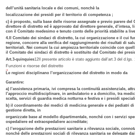
dell’unità sanitaria locale e dei comuni, nonchè la
localizzazione dei presidi per il territorio di competenza ;
c) è proposto, sulla base delle risorse assegnate e previo parere del C
direttore di distretto ed è approvato dal direttore generale, d’intesa, l
con il Comitato medesimo e tenuto conto delle priorità stabilite a live
4.Il Comitato dei sindaci di distretto, la cui organizzazione e il cui 
regione, concorre alla verifica del raggiungimento dei risultati di sal
territoriali. Nei comuni la cui ampiezza territoriale coincide con quell
il Comitato dei sindaci di distretto è sostituito dal Comitato dei presi
Art.3-quinquies
12Il presente articolo è stato aggiunto dall’art.3 del d.lgs
Funzioni e risorse del distretto
Le regioni disciplinano l’organizzazione del distretto in modo da
Garantire:
a) l’assistenza primaria, ivi compresa la continuità assistenziale, at
l’approccio multidisciplinare, in ambulatorio e a domicilio, tra medic
scelta, servizi di guardia medica notturna e festiva e i presidi speciali
b) il coordinamento dei medici di medicina generale e dei pediatri di l
gestione diretta, in
organizzate base al modello dipartimentale, nonché con i servizi speci
ospedaliere ed extraospedaliere accreditate;
c) l’erogazione delle prestazioni sanitarie a rilevanza sociale, connot
nonché delle prestazioni sociali di rilevanza sanitaria se delegate da