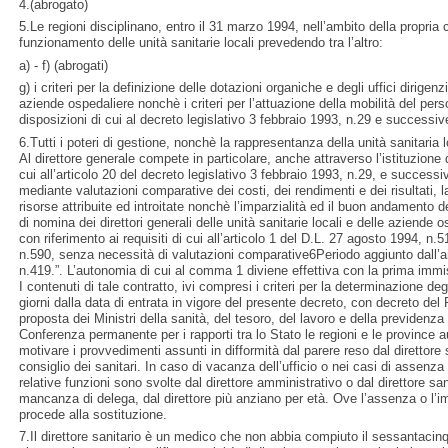
4.(abrogato)
5.Le regioni disciplinano, entro il 31 marzo 1994, nell’ambito della propri
funzionamento delle unità sanitarie locali prevedendo tra l’altro:
a) - f) (abrogati)
g) i criteri per la definizione delle dotazioni organiche e degli uffici dirigenzi
aziende ospedaliere nonchè i criteri per l’attuazione della mobilità del pers
disposizioni di cui al decreto legislativo 3 febbraio 1993, n.29 e successiv
6.Tutti i poteri di gestione, nonchè la rappresentanza della unità sanitaria l
Al direttore generale compete in particolare, anche attraverso l’istituzione d
cui all’articolo 20 del decreto legislativo 3 febbraio 1993, n.29, e successiv
mediante valutazioni comparative dei costi, dei rendimenti e dei risultati, 
risorse attribuite ed introitate nonchè l’imparzialità ed il buon andamento 
di nomina dei direttori generali delle unità sanitarie locali e delle aziend
con riferimento ai requisiti di cui all’articolo 1 del D.L. 27 agosto 1994, n.
n.590, senza necessità di valutazioni comparative6Periodo aggiunto dall’a
n.419.”. L’autonomia di cui al comma 1 diviene effettiva con la prima immis
I contenuti di tale contratto, ivi compresi i criteri per la determinazione d
giorni dalla data di entrata in vigore del presente decreto, con decreto del 
proposta dei Ministri della sanità, del tesoro, del lavoro e della previdenza s
Conferenza permanente per i rapporti tra lo Stato le regioni e le province a
motivare i provvedimenti assunti in difformità dal parere reso dal direttore 
consiglio dei sanitari. In caso di vacanza dell’ufficio o nei casi di assenza
relative funzioni sono svolte dal direttore amministrativo o dal direttore san
mancanza di delega, dal direttore più anziano per età. Ove l’assenza o l’i
procede alla sostituzione.
7.Il direttore sanitario è un medico che non abbia compiuto il sessantacin