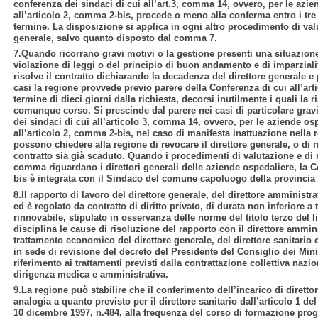
conferenza dei sindaci di cui all’art.3, comma 14, ovvero, per le azie
all’articolo 2, comma 2-bis, procede o meno alla conferma entro i tre
termine. La disposizione si applica in ogni altro procedimento di valu
generale, salvo quanto disposto dal comma 7.
7.Quando ricorrano gravi motivi o la gestione presenti una situazion
violazione di leggi o del principio di buon andamento e di imparziali
risolve il contratto dichiarando la decadenza del direttore generale e 
casi la regione provvede previo parere della Conferenza di cui all’ar
termine di dieci giorni dalla richiesta, decorsi inutilmente i quali la 
comunque corso. Si prescinde dal parere nei casi di particolare gravi
dei sindaci di cui all’articolo 3, comma 14, ovvero, per le aziende os
all’articolo 2, comma 2-bis, nel caso di manifesta inattuazione nella r
possono chiedere alla regione di revocare il direttore generale, o di 
contratto sia già scaduto. Quando i procedimenti di valutazione e di 
comma riguardano i direttori generali delle aziende ospedaliere, la C
bis è integrata con il Sindaco del comune capoluogo della provincia i
8.Il rapporto di lavoro del direttore generale, del direttore amministra
ed è regolato da contratto di diritto privato, di durata non inferiore a
rinnovabile, stipulato in osservanza delle norme del titolo terzo del l
disciplina le cause di risoluzione del rapporto con il direttore amminist
trattamento economico del direttore generale, del direttore sanitario e
in sede di revisione del decreto del Presidente del Consiglio dei Mini
riferimento ai trattamenti previsti dalla contrattazione collettiva nazio
dirigenza medica e amministrativa.
9.La regione può stabilire che il conferimento dell’incarico di dirett
analogia a quanto previsto per il direttore sanitario dall’articolo 1 d
10 dicembre 1997, n.484, alla frequenza del corso di formazione pro