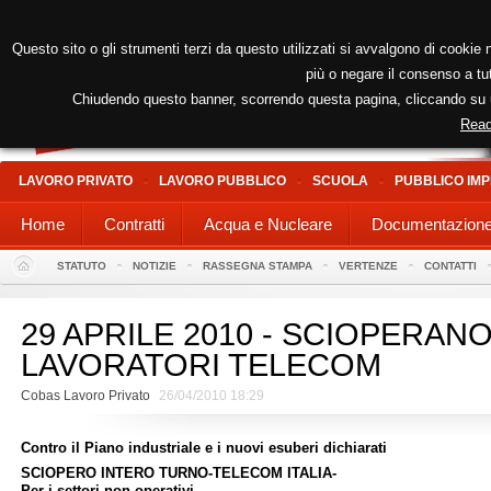
Questo sito o gli strumenti terzi da questo utilizzati si avvalgono di cookie n
più o negare il consenso a tut
Chiudendo questo banner, scorrendo questa pagina, cliccando su un
Read
LAVORO PRIVATO
LAVORO PUBBLICO
SCUOLA
PUBBLICO IMP
Home
Contratti
Acqua e Nucleare
Documentazion
STATUTO
NOTIZIE
RASSEGNA STAMPA
VERTENZE
CONTATTI
29 APRILE 2010 - SCIOPERAN
LAVORATORI TELECOM
Cobas Lavoro Privato
26/04/2010 18:29
Contro il Piano industriale e i nuovi esuberi dichiarati
SCIOPERO INTERO TURNO-TELECOM ITALIA-
Per i settori non operativi