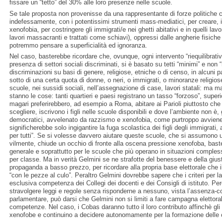
fissare un “tetto” del 30% alle loro presenze nelle scuole.
Se tale proposta non provenisse da una rappresentante di forze politiche 
indefessamente, con i potentissimi strumenti mass-mediatici, per creare, i
xenofobia, per costringere gli immigrati/e nei ghetti abitativi e in quelli lav
lavori massacranti e trattati come schiavi), oppressi dalle angherie fisiche
potremmo pensare a superficialità ed ignoranza.
Nel caso, basterebbe ricordare che, ovunque, ogni intervento “riequilibrativ
presenza di settori sociali discriminati, si è basato su tetti “minimi” e non 
discriminazioni su basi di genere, religiose, etniche o di censo, in alcuni 
sotto di una certa quota di donne, o neri, o immigrati, o minoranze religiose
scuole, nei sussidi sociali, nell’assegnazione di case, lavori statali: ma m
stanno le cose: tanti quartieri e paesi registrano un tasso “forzoso”, super
magari preferirebbero, ad esempio a Roma, abitare ai Parioli piuttosto che
scegliere, iscrivono i figli nelle scuole disponibili e dove l’ambiente non è, 
democratici, avvelenato da razzismo e xenofobia, come purtroppo avviene in
significherebbe solo ingigantire la fuga scolastica dei figli degli immigrati, 
per tutti”. Se si volesse davvero aiutare queste scuole, che si assumono u
vilmente, chiude un occhio di fronte alla oscena pressione xenofoba, bast
generale e soprattutto per le scuole che più operano in situazioni complesse 
per classe. Ma in verità Gelmini se ne strafotte del benessere e della giustiz
propaganda a basso prezzo, per ricordare alla propria base elettorale che il 
“con le pezze al culo”. Peraltro Gelmini dovrebbe sapere che i criteri per 
esclusiva competenza dei Collegi dei docenti e dei Consigli di istituto. Pe
stravolgere leggi e regole senza risponderne a nessuno, vista l’assenza-c
parlamentare, può darsi che Gelmini non si limiti a fare campagna elettora
competenze. Nel caso, i Cobas daranno tutto il loro contributo affinchè gli 
xenofobe e continuino a decidere autonomamente per la formazione delle 