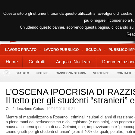
Questo sito o gli strumenti terzi da questo utilizzati si avvalgono di cookie n
più o negare il consenso a tut
Chiudendo questo banner, scorrendo questa pagina, cliccando su un
Read
LAVORO PRIVATO
LAVORO PUBBLICO
SCUOLA
PUBBLICO IMP
Home
Contratti
Acqua e Nucleare
Documentazion
STATUTO
NOTIZIE
RASSEGNA STAMPA
VERTENZE
CONTATTI
L’OSCENA IPOCRISIA DI RAZZI
Il tetto per gli studenti “stranieri
Confederazione Cobas
10/01/2010 19:21
Mentre si materializzano a Rosarno i criminali risultati di anni di razzismo 
a piene mani dal berlusconismo e dal leghismo (e non solo), con pogrom e 
nausea l’oscena ipocrisia di una Gelmini, che, improvvisamente “preoccup
creino ghetti per gli studenti stranieri” (oltre il 40% dei quali, peraltro, nati 