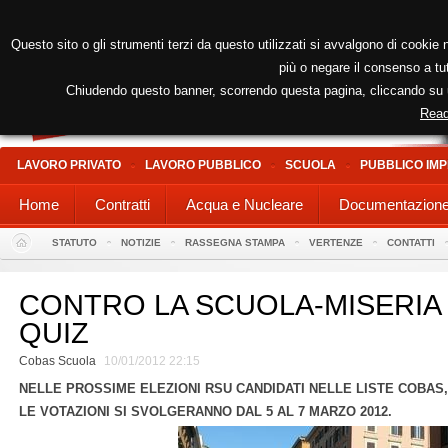
Questo sito o gli strumenti terzi da questo utilizzati si avvalgono di cookie n
più o negare il consenso a tut
Chiudendo questo banner, scorrendo questa pagina, cliccando su un
Read
LAVORO PRIVATO
LAVORO PUBBLICO
SCUOLA
PUBBLICO IMP
Home
Contratti
Acqua e Nucleare
Documentazion
STATUTO
NOTIZIE
RASSEGNA STAMPA
VERTENZE
CONTATTI
CONTRO LA SCUOLA-MISERIA 
QUIZ
Cobas Scuola
10/01/2012 22:15
NELLE PROSSIME ELEZIONI RSU CANDIDATI NELLE LISTE COBAS,
LE VOTAZIONI SI SVOLGERANNO DAL 5 AL 7 MARZO 2012.