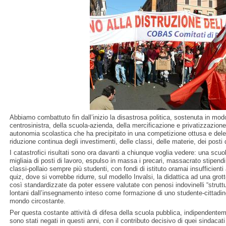
Abbiamo combattuto fin dall’inizio la disastrosa politica, sostenuta in mod
centrosinistra, della scuola-azienda, della mercificazione e privatizzazione 
autonomia scolastica che ha precipitato in una competizione ottusa e deleteri
riduzione continua degli investimenti, delle classi, delle materie, dei posti 
I catastrofici risultati sono ora davanti a chiunque voglia vedere: una scuol
migliaia di posti di lavoro, espulso in massa i precari, massacrato stipen
classi-pollaio sempre più studenti, con fondi di istituto oramai insufficient
quiz, dove si vorrebbe ridurre, sul modello Invalsi, la didattica ad una grot
così standardizzate da poter essere valutate con penosi indovinelli “strutt
lontani dall’insegnamento inteso come formazione di uno studente-cittadino
mondo circostante.
Per questa costante attività di difesa della scuola pubblica, indipendenteme
sono stati negati in questi anni, con il contributo decisivo di quei sindaca