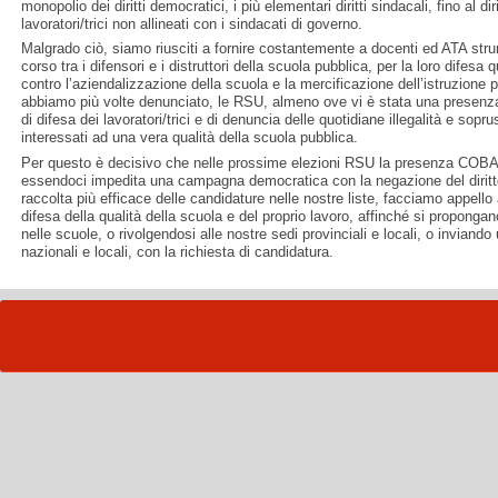
monopolio dei diritti democratici, i più elementari diritti sindacali, fino al dir
lavoratori/trici non allineati con i sindacati di governo.
Malgrado ciò, siamo riusciti a fornire costantemente a docenti ed ATA strum
corso tra i difensori e i distruttori della scuola pubblica, per la loro difesa
contro l’aziendalizzazione della scuola e la mercificazione dell’istruzione pu
abbiamo più volte denunciato, le RSU, almeno ove vi è stata una presen
di difesa dei lavoratori/trici e di denuncia delle quotidiane illegalità e sopru
interessati ad una vera qualità della scuola pubblica.
Per questo è decisivo che nelle prossime elezioni RSU la presenza COB
essendoci impedita una campagna democratica con la negazione del diritt
raccolta più efficace delle candidature nelle nostre liste, facciamo appello 
difesa della qualità della scuola e del proprio lavoro, affinché si propon
nelle scuole, o rivolgendosi alle nostre sedi provinciali e locali, o inviando 
nazionali e locali, con la richiesta di candidatura.