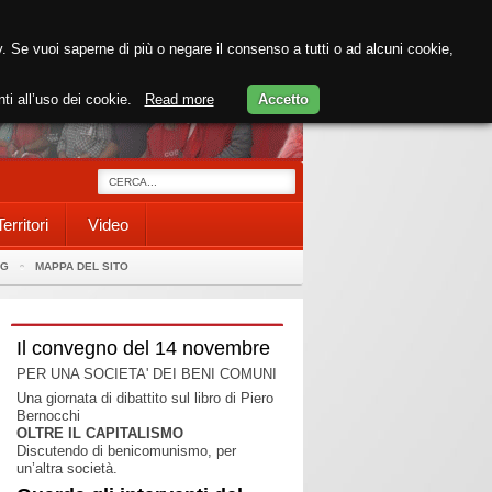
cy. Se vuoi saperne di più o negare il consenso a tutti o ad alcuni cookie,
nti all’uso dei cookie.
Read more
Accetto
Territori
Video
AG
MAPPA DEL SITO
Il convegno del 14 novembre
PER UNA SOCIETA' DEI BENI COMUNI
Una giornata di dibattito sul libro di Piero
Bernocchi
OLTRE IL CAPITALISMO
Discutendo di benicomunismo, per
un’altra società.