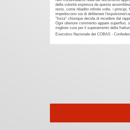
della volontà espressa da questa assemblea 
resto, come ribadito infinite volte, i principi
impediscono sia di deliberare l'espulsione/ca
"forza" chiunque decida di recedere dal rapp
Ogni ulteriore commento appare superfluo, sar
migliore cura per il superamento della frattu
Esecutivo Nazionale dei COBAS - Confedera