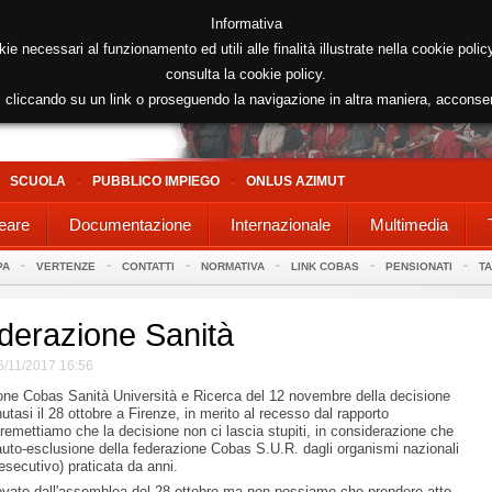
Informativa
kie necessari al funzionamento ed utili alle finalità illustrate nella cookie poli
consulta la cookie policy.
cliccando su un link o proseguendo la navigazione in altra maniera, acconse
SCUOLA
PUBBLICO IMPIEGO
ONLUS AZIMUT
eare
Documentazione
Internazionale
Multimedia
PA
VERTENZE
CONTATTI
NORMATIVA
LINK COBAS
PENSIONATI
T
ederazione Sanità
6/11/2017 16:56
ne Cobas Sanità Università e Ricerca del 12 novembre della decisione
tasi il 28 ottobre a Firenze, in merito al recesso dal rapporto
emettiamo che la decisione non ci lascia stupiti, in considerazione che
'auto-esclusione della federazione Cobas S.U.R. dagli organismi nazionali
secutivo) praticata da anni.
vato dall'assemblea del 28 ottobre ma non possiamo che prendere atto