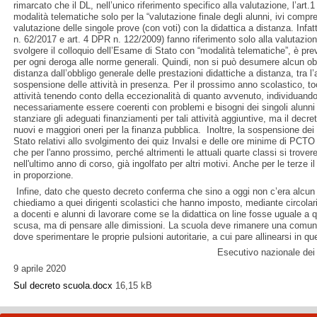
rimarcato che il DL, nell’unico riferimento specifico alla valutazione, l’art.1
modalità telematiche solo per la “valutazione finale degli alunni, ivi compres
valutazione delle singole prove (con voti) con la didattica a distanza. Infatt
n. 62/2017 e art. 4 DPR n. 122/2009) fanno riferimento solo alla valutazione
svolgere il colloquio dell’Esame di Stato con “modalità telematiche”, è p
per ogni deroga alle norme generali. Quindi, non si può desumere alcun obb
distanza dall’obbligo generale delle prestazioni didattiche a distanza, tra l’a
sospensione delle attività in presenza. Per il prossimo anno scolastico, t
attività tenendo conto della eccezionalità di quanto avvenuto, individuan
necessariamente essere coerenti con problemi e bisogni dei singoli alunni 
stanziare gli adeguati finanziamenti per tali attività aggiuntive, ma il decre
nuovi e maggiori oneri per la finanza pubblica. Inoltre, la sospensione dei 
Stato relativi allo svolgimento dei quiz Invalsi e delle ore minime di PCT
che per l'anno prossimo, perché altrimenti le attuali quarte classi si trove
nell'ultimo anno di corso, già ingolfato per altri motivi. Anche per le terze 
in proporzione
Infine, dato che questo decreto conferma che sino a oggi non c’era alcun ob
chiediamo a quei dirigenti scolastici che hanno imposto, mediante circolari 
a docenti e alunni di lavorare come se la didattica on line fosse uguale a 
scusa, ma di pensare alle dimissioni. La scuola deve rimanere una comuni
dove sperimentare le proprie pulsioni autoritarie, a cui pare allinearsi in q
Esecutivo nazionale dei COBAS – Comitat
9 aprile 2020
Sul decreto scuola.docx
16,15 kB