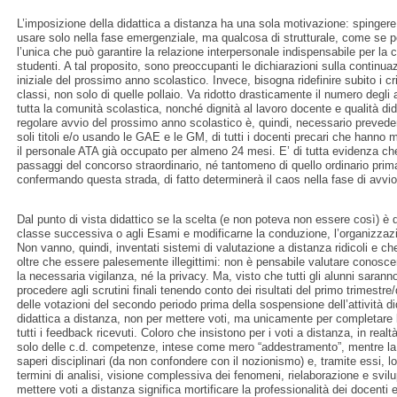
L’imposizione della didattica a distanza ha una sola motivazione: spinger
usare solo nella fase emergenziale, ma qualcosa di strutturale, come se po
l’unica che può garantire la relazione interpersonale indispensabile per la
studenti. A tal proposito, sono preoccupanti le dichiarazioni sulla continuaz
iniziale del prossimo anno scolastico. Invece, bisogna ridefinire subito i crit
classi, non solo di quelle pollaio. Va ridotto drasticamente il numero degli 
tutta la comunità scolastica, nonché dignità al lavoro docente e qualità didat
regolare avvio del prossimo anno scolastico è, quindi, necessario preveder
soli titoli e/o usando le GAE e le GM, di tutti i docenti precari che hanno m
il personale ATA già occupato per almeno 24 mesi. E’ di tutta evidenza che 
passaggi del concorso straordinario, né tantomeno di quello ordinario prim
confermando questa strada, di fatto determinerà il caos nella fase di avvi
Dal punto di vista didattico se la scelta (e non poteva non essere così) è qu
classe successiva o agli Esami e modificarne la conduzione, l’organizza
Non vanno, quindi, inventati sistemi di valutazione a distanza ridicoli e ch
oltre che essere palesemente illegittimi: non è pensabile valutare conosce
la necessaria vigilanza, né la privacy. Ma, visto che tutti gli alunni sara
procedere agli scrutini finali tenendo conto dei risultati del primo trimestr
delle votazioni del secondo periodo prima della sospensione dell’attività di
didattica a distanza, non per mettere voti, ma unicamente per completare l
tutti i feedback ricevuti. Coloro che insistono per i voti a distanza, in rea
solo delle c.d. competenze, intese come mero “addestramento”, mentre la 
saperi disciplinari (da non confondere con il nozionismo) e, tramite essi, lo
termini di analisi, visione complessiva dei fenomeni, rielaborazione e svilu
mettere voti a distanza significa mortificare la professionalità dei docenti e