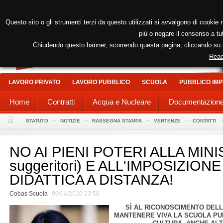
Questo sito o gli strumenti terzi da questo utilizzati si avvalgono di cookie n
più o negare il consenso a tut
Chiudendo questo banner, scorrendo questa pagina, cliccando su un
Read
LAVORO PRIVATO
LAVORO PUBBLICO
SCUOLA
PUBBLICO IMP
Home
Contratti
Acqua e Nucleare
Documentazion
STATUTO
NOTIZIE
RASSEGNA STAMPA
VERTENZE
CONTATTI
NO AI PIENI POTERI ALLA MINIS
suggeritori) E ALL'IMPOSIZION
DIDATTICA A DISTANZA!
Cobas Scuola
09/04/2020 23:58
SÌ AL RICONOSCIMENTO DELL
MANTENERE VIVA LA SCUOLA PUB