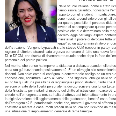
CULTURA ANCHE AI T
Nelle scuole italiane, come è stato ric
hanno sinora garantito, nonostante l’em
rapporto con gli studenti. In particolare,
sono riusciti a condividere con gli alli
per quanto possibile, il percorso didatt
invece di accompagnare questo percorso,
positivo che si è determinato nella magg
decreto legge per larghi aspetti conferi
ministeriali il potere di derogare tutta u
legge” ad un atto amministrativo e, quin
dell’istruzione. Vengono bypassati sia lo stesso CdM (seppur in parte), si
ragione di ulteriore straordinaria urgenza per creare di fatto una nuova font
DL e DPCM, che rischia di diventare strutturale anche dopo la fase dell’e
personale del potere politico.
Nel merito, che senso ha imporre la didattica a distanza quando nello st
essa sta già funzionando positivamente? E’ un oltraggio allo straordinario
docenti. Non solo: come si configura in concreto tale obbligo se un terzo d
connessione, addirittura il 42% al Sud? E che significa l’obbligo nelle scu
avuto fin qui alcuna possibilità di raggiungere i propri studenti, tanto che i
persone private della libertà personale ha dovuto scrivere una lunga Lettera 
della Giustizia, per invitarli al rispetto del diritto all’istruzione in carcere
chiede nell’emergenza a mezza Italia di attrezzarsi telematicamente in una
la digitalizzazione dell’aggiornamento delle graduatorie, benché essa fosse
dall’emergenza? E’ paradossale anche che, mentre il governo si affanna pe
costretto a restare a casa, molti precari della scuola non ricevono da mesi
una situazione di impoverimento generale di tante famiglie.