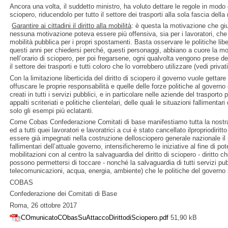
Ancora una volta, il suddetto ministro, ha voluto dettare le regole in modo
sciopero, riducendolo per tutto il settore dei trasporti alla sola fascia della
Garantire ai cittadini il diritto alla mobilità
: è questa la motivazione che giu
nessuna motivazione poteva essere più offensiva, sia per i lavoratori, che p
mobilità pubblica per i propri spostamenti. Basta osservare le politiche lib
questi anni per chiedersi perché, questi personaggi, abbiano a cuore la mobi
nell’orario di sciopero, per poi fregarsene, ogni qualvolta vengono prese d
il settore dei trasporti e tutti coloro che lo vorrebbero utilizzare (vedi privat
Con la limitazione liberticida del diritto di sciopero il governo vuole gettare
offuscare le proprie responsabilità e quelle delle forze politiche al governo de
creati in tutti i servizi pubblici, e in particolare nelle aziende del trasporto
appalti scriteriati e politiche clientelari, delle quali le situazioni falliment
solo gli esempi più eclatanti.
Come Cobas Confederazione Comitati di base manifestiamo tutta la nostra 
ed a tutti quei lavoratori e lavoratrici a cui è stato cancellato ilpropriodirit
essere già impegnati nella costruzione dellosciopero generale nazionale il
fallimentari dell’attuale governo, intensificheremo le iniziative al fine di pot
mobilitazioni con al centro la salvaguardia del diritto di sciopero - diritto 
possono permettersi di toccare - nonché la salvaguardia di tutti servizi pubb
telecomunicazioni, acqua, energia, ambiente) che le politiche del governo
COBAS
Confederazione dei Comitati di Base
Roma, 26 ottobre 2017
COmunicatoCObasSuAttaccoDirittodiSciopero.pdf
51,90 kB