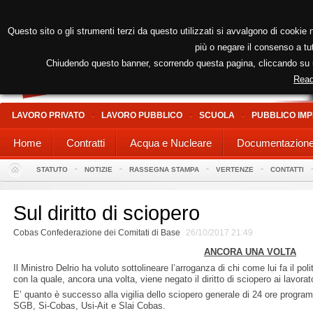
Questo sito o gli strumenti terzi da questo utilizzati si avvalgono di cookie n
più o negare il consenso a tut
Chiudendo questo banner, scorrendo questa pagina, cliccando su un
Read
LAVORO PRIVATO
LAVORO PUBBLICO
SCUOLA
PUBBLICO IMP
Home
Contratti
Acqua e Nucleare
Documentazion
STATUTO
NOTIZIE
RASSEGNA STAMPA
VERTENZE
CONTATTI
Sul diritto di sciopero
Cobas Confederazione dei Comitati di Base
26/10/2017 21:49
ANCORA UNA VOLTA
Il Ministro Delrio ha voluto sottolineare l’arroganza di chi come lui fa il p
con la quale, ancora una volta, viene negato il diritto di sciopero ai lavorato
E’ quanto è successo alla vigilia dello sciopero generale di 24 ore program
SGB, Si-Cobas, Usi-Ait e Slai Cobas.