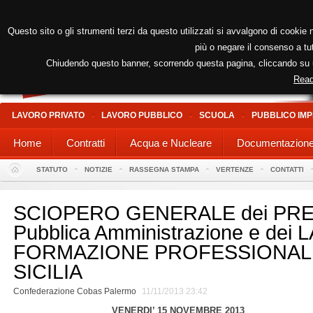
Questo sito o gli strumenti terzi da questo utilizzati si avvalgono di cookie n
più o negare il consenso a tut
Chiudendo questo banner, scorrendo questa pagina, cliccando su un
Read
LAVORO PRIVATO
LAVORO PUBBLICO
SCUOLA
PUBBLICO IMP
Home
Contratti
Acqua e Nucleare
Documentazion
STATUTO
NOTIZIE
RASSEGNA STAMPA
VERTENZE
CONTATTI
SCIOPERO GENERALE dei PREC
Pubblica Amministrazione e dei
FORMAZIONE PROFESSIONALE
SICILIA
Confederazione Cobas Palermo
11/11/2013 23:42
VENERDI’ 15 NOVEMBRE 2013