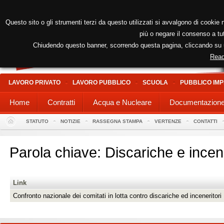
Questo sito o gli strumenti terzi da questo utilizzati si avvalgono di cookie n
più o negare il consenso a tut
Chiudendo questo banner, scorrendo questa pagina, cliccando su un
Read
LAVORO PRIVATO
LAVORO PUBBLICO
SCUOLA
PUBBLICO IMP
Home
Contratti
Acqua e Nucleare
Documentazion
STATUTO
NOTIZIE
RASSEGNA STAMPA
VERTENZE
CONTATTI
Parola chiave: Discariche e incene
Link
Confronto nazionale dei comitati in lotta contro discariche ed inceneritori